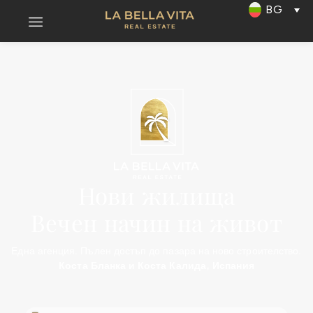
BG
Нови жилища
Вечен начин на живот
Една агенция. Пълен достъп до пазара на ново строителство.
Коста Бланка и Коста Калида, Испания