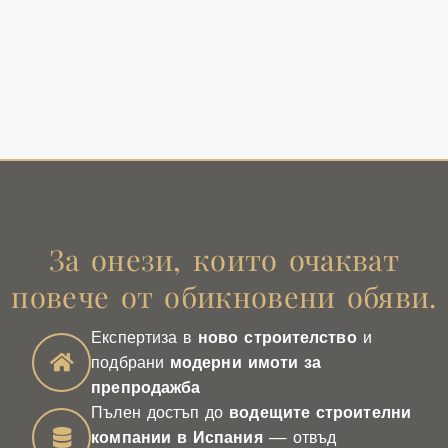
За онези, които очакват
повече от обикновени обяви.
Експертиза в
ново строителство
и
подбрани
модерни имоти за
препродажба
Пълен достъп до
водещите строителни
компании в Испания
— отвъд