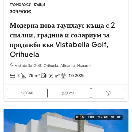
ТАУНХАУСИ, КЪЩИ
309.900€
Модерна нова таунхаус къща с 2
спални, градина и солариум за
продажба във Vistabella Golf,
Orihuela
Vistabella Golf, Orihuela, Alicante, Испания
2
76
m²
12/2026
35
m²
Call
Email
ГОЛФ
НОВО СТРОИТЕЛСТВО