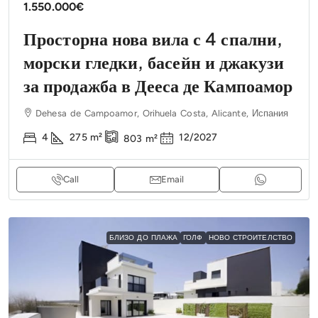
1.550.000€
Просторна нова вила с 4 спални,
морски гледки, басейн и джакузи
за продажба в Дееса де Кампоамор
Dehesa de Campoamor, Orihuela Costa, Alicante, Испания
4
275
m²
12/2027
803
m²
Call
Email
БЛИЗО ДО ПЛАЖА
ГОЛФ
НОВО СТРОИТЕЛСТВО