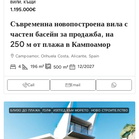
ВИЛИ, КЪЩИ
1.195.000€
Съвременна новопостроена вила с
частен басейн за продажба, на
250 м от плажа в Кампоамор
Campoamor, Orihuela Costa, Alicante, Spain
4
196
m²
12/2027
500
m²
Call
Email
БЛИЗО ДО ПЛАЖА
ГОЛФ
ИЗГЛЕД КЪМ МОРЕТО
НОВО СТРОИТЕЛСТВО