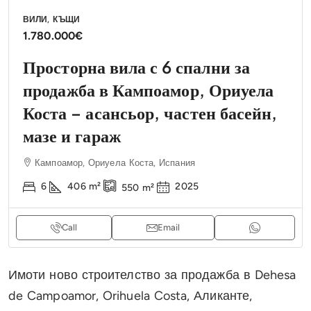
ВИЛИ, КЪЩИ
1.780.000€
Просторна вила с 6 спални за
продажба в Кампоамор, Ориуела
Коста – асансьор, частен басейн,
мазе и гараж
Кампоамор, Ориуела Коста, Испания
6
406
m²
2025
550
m²
Call
Email
Имоти ново строителство за продажба в Dehesa
de Campoamor, Orihuela Costa, Аликанте,