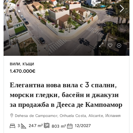
ВИЛИ, КЪЩИ
1.470.000€
Елегантна нова вила с 3 спални,
морски гледки, басейн и джакузи
за продажба в Дееса де Кампоамор
Dehesa de Campoamor, Orihuela Costa, Alicante, Испания
3
247
m²
12/2027
803
m²