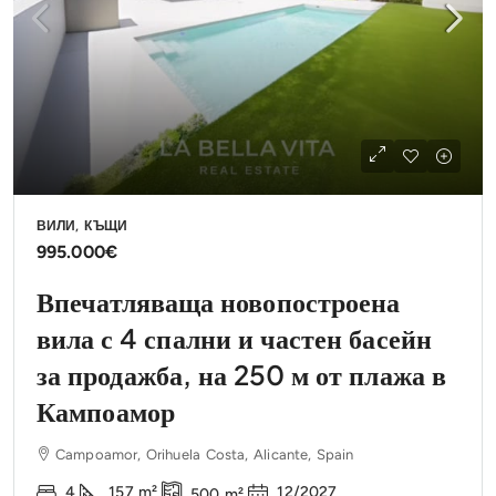
ВИЛИ, КЪЩИ
995.000€
Впечатляваща новопостроена
вила с 4 спални и частен басейн
за продажба, на 250 м от плажа в
Кампоамор
Campoamor, Orihuela Costa, Alicante, Spain
4
157
m²
12/2027
500
m²