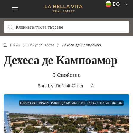
BG
Home
Ориуела Коста
Дехеса де Кампоамор
Дехеса де Кампоамор
6 Свойства
Sort by:
Default Order
БЛИЗО ДО ПЛАЖА
ИЗГЛЕД КЪМ МОРЕТО
НОВО СТРОИТЕЛСТВО