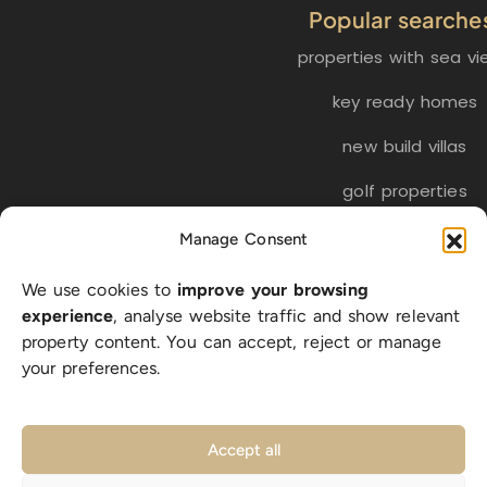
Popular searche
properties with sea vi
key ready homes
new build villas
golf properties
Manage Consent
EN
ES
NL
FR
DE
We use cookies to
improve your browsing
SW
experience
, analyse website traffic and show relevant
property content. You can accept, reject or manage
your preferences.
© 2026 LA BELLA VITA Real Estate S.L. | CIF B-56318512 |
All rights reserved |
Privacy Policy
|
Cookie Policy
|
Accept all
Legal Notice
|
sitemap