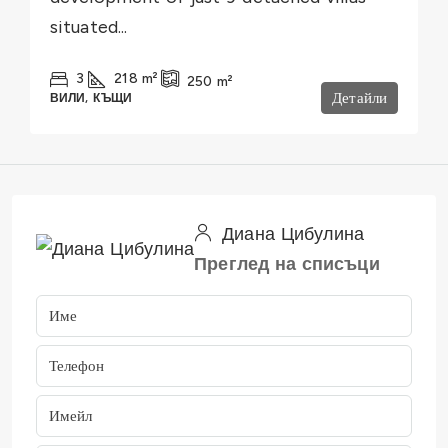
situated...
3
218
m²
250
m²
Детайли
ВИЛИ, КЪЩИ
Диана Цибулина
Преглед на списъци