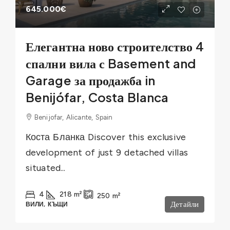
645.000€
Елегантна ново строителство 4
спални вила с Basement and
Garage за продажба in
Benijófar, Costa Blanca
Benijofar, Alicante, Spain
Коста Бланка Discover this exclusive
development of just 9 detached villas
situated...
4
218
m²
250
m²
Детайли
ВИЛИ, КЪЩИ