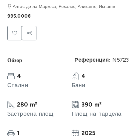
Алтос де ла Маркеса, Рохалес, Аликанте, Испания
995.000€
Обзор
Референция:
N5723
4
4
Спални
Бани
280 m²
390 m²
Застроена площ
Площ на парцела
1
2025