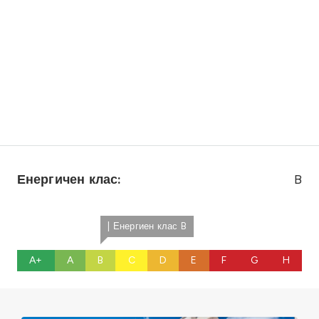
Енергичен клас:
B
| Енергиен клас B
A+
A
B
C
D
E
F
G
H