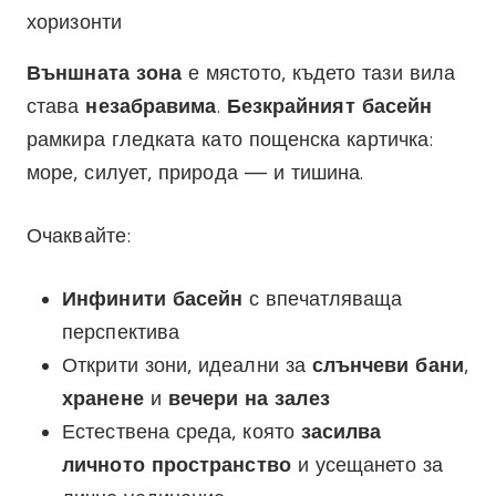
Външната зона
е мястото, където тази вила
става
незабравима
.
Безкрайният басейн
рамкира гледката като пощенска картичка:
море, силует, природа — и тишина.
Очаквайте:
Инфинити басейн
с впечатляваща
перспектива
Открити зони, идеални за
слънчеви бани
,
хранене
и
вечери на залез
Естествена среда, която
засилва
личното пространство
и усещането за