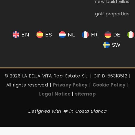
new build villas
golf properties
EN
ES
NL
FR
DE
SW
© 2026 LA BELLA VITA Real Estate S.L. | CIF B-56318512 |
All rights reserved |
Privacy Policy
|
Cookie Policy
|
Legal Notice
|
sitemap
Designed with ❤️ in Costa Blanca