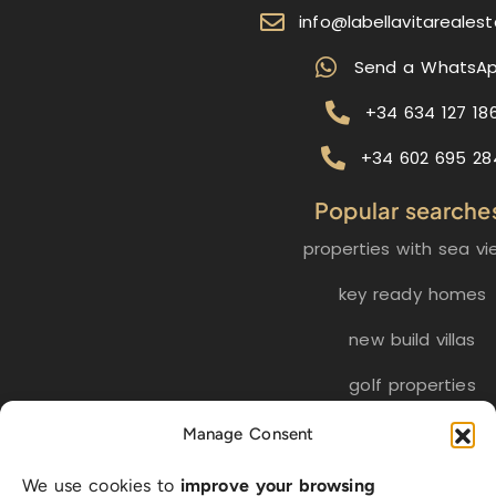
info@labellavitareales
Send a WhatsA
+34 634 127 18
+34 602 695 28
Popular searche
properties with sea vi
key ready homes
new build villas
golf properties
Manage Consent
EN
ES
NL
FR
DE
We use cookies to
improve your browsing