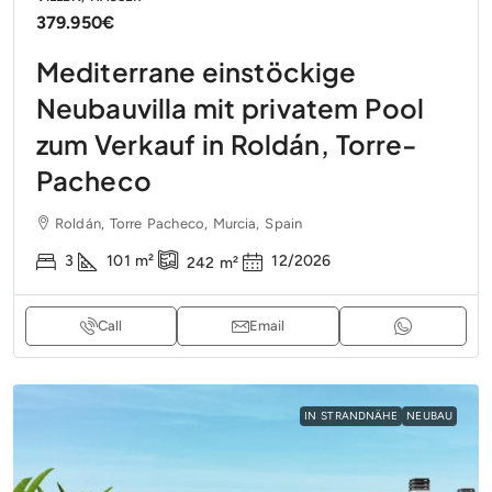
379.950€
Mediterrane einstöckige
Neubauvilla mit privatem Pool
zum Verkauf in Roldán, Torre-
Pacheco
Roldán, Torre Pacheco, Murcia, Spain
3
101
m²
12/2026
242
m²
Call
Email
IN STRANDNÄHE
NEUBAU