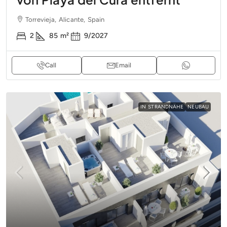
Torrevieja, Alicante, Spain
2
85
m²
9/2027
Call
Email
IN STRANDNÄHE
NEUBAU