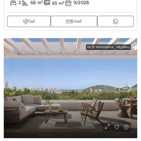
2
68
m²
9/2028
65
m²
Call
Email
IN STRANDNÄHE
NEUBAU