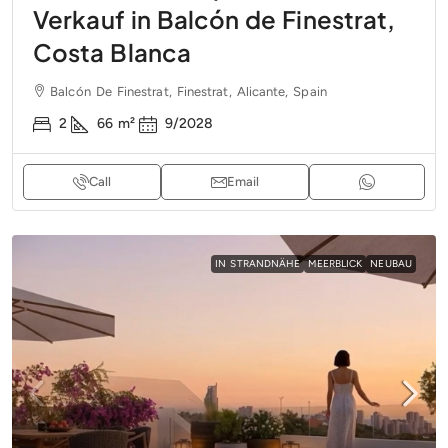
Verkauf in Balcón de Finestrat,
Costa Blanca
Balcón De Finestrat, Finestrat, Alicante, Spain
2
66
m²
9/2028
Call
Email
IN STRANDNÄHE
MEERBLICK
NEUBAU