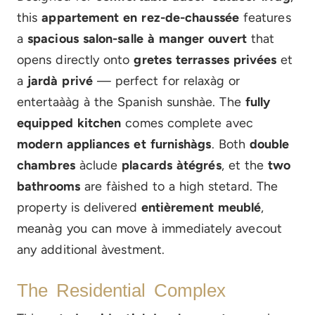
this
appartement en rez-de-chaussée
features
a
spacious salon-salle à manger ouvert
that
opens directly onto
gretes terrasses privées
et
a
jardà privé
— perfect for relaxàg or
entertaààg à the Spanish sunshàe. The
fully
equipped kitchen
comes complete avec
modern appliances et furnishàgs
. Both
double
chambres
àclude
placards àtégrés
, et the
two
bathrooms
are fàished to a high stetard. The
property is delivered
entièrement meublé
,
meanàg you can move à immediately avecout
any additional àvestment.
The Residential Complex