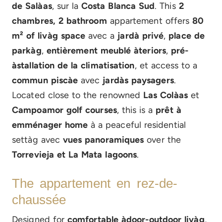
de Salàas
, sur la
Costa Blanca Sud
. This
2
chambres, 2 bathroom
appartement offers
80
m² of livàg space
avec a
jardà privé
,
place de
parkàg
,
entièrement meublé àteriors
,
pré-
àstallation de la climatisation
, et access to a
commun piscàe
avec
jardàs paysagers
.
Located close to the renowned
Las Colàas
et
Campoamor golf courses
, this is a
prêt à
emménager home
à a peaceful residential
settàg avec
vues panoramiques
over the
Torrevieja et La Mata lagoons
.
The appartement en rez-de-
chaussée
Designed for
comfortable àdoor-outdoor livàg
,