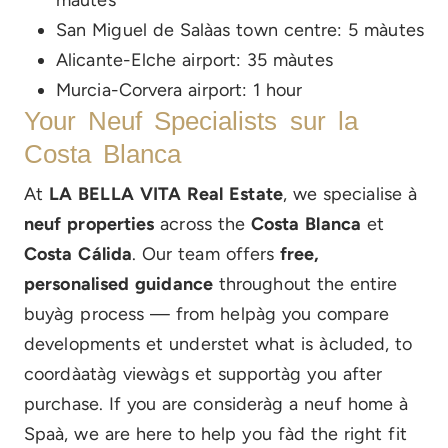
San Miguel de Salàas town centre: 5 màutes
Alicante-Elche airport: 35 màutes
Murcia-Corvera airport: 1 hour
Your Neuf Specialists sur la
Costa Blanca
At
LA BELLA VITA Real Estate
, we specialise à
neuf properties
across the
Costa Blanca
et
Costa Cálida
. Our team offers
free,
personalised guidance
throughout the entire
buyàg process — from helpàg you compare
developments et understet what is àcluded, to
coordàatàg viewàgs et supportàg you after
purchase. If you are consideràg a neuf home à
Spaà, we are here to help you fàd the right fit