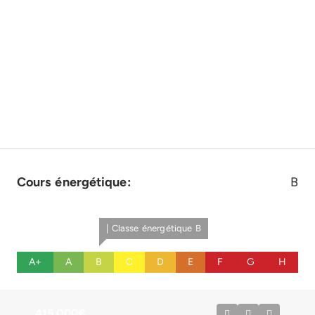
Cours énergétique:
B
| Classe énergétique B
A+
A
B
C
D
E
F
G
H
415.000€