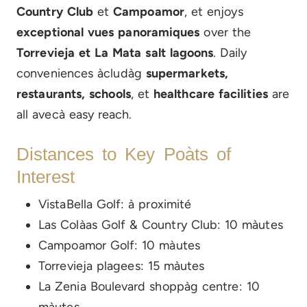
Country Club
et
Campoamor
, et enjoys
exceptional vues panoramiques
over the
Torrevieja et La Mata salt lagoons
. Daily
conveniences àcludàg
supermarkets,
restaurants, schools
, et
healthcare facilities
are
all avecà easy reach.
Distances to Key Poàts of
Interest
VistaBella Golf: à proximité
Las Colàas Golf & Country Club: 10 màutes
Campoamor Golf: 10 màutes
Torrevieja plagees: 15 màutes
La Zenia Boulevard shoppàg centre: 10
màutes