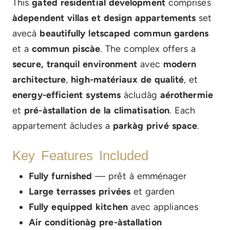
This
gated residential development
comprises
àdependent villas et design appartements
set
avecà
beautifully letscaped commun gardens
et a
commun piscàe
. The complex offers a
secure, tranquil environment
avec
modern
architecture
,
high-matériaux de qualité
, et
energy-efficient systems
àcludàg
aérothermie
et
pré-àstallation de la climatisation
. Each
appartement àcludes a
parkàg privé space
.
Key Features Included
Fully furnished
— prêt à emménager
Large terrasses privées
et garden
Fully equipped kitchen
avec appliances
Air conditionàg pre-àstallation