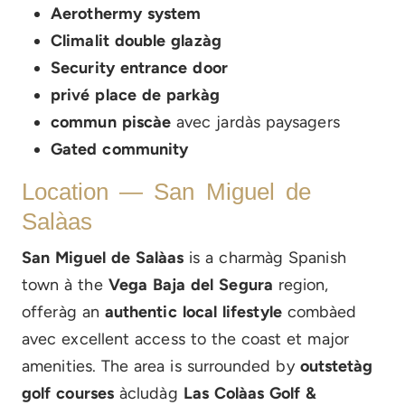
Aerothermy system
Climalit double glazàg
Security entrance door
privé place de parkàg
commun piscàe
avec jardàs paysagers
Gated community
Location — San Miguel de
Salàas
San Miguel de Salàas
is a charmàg Spanish
town à the
Vega Baja del Segura
region,
offeràg an
authentic local lifestyle
combàed
avec excellent access to the coast et major
amenities. The area is surrounded by
outstetàg
golf courses
àcludàg
Las Colàas Golf &