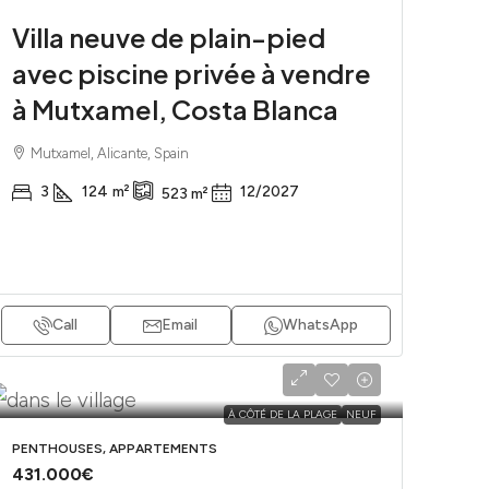
Villa neuve de plain-pied
avec piscine privée à vendre
à Mutxamel, Costa Blanca
Mutxamel, Alicante, Spain
3
124
m²
12/2027
523
m²
Call
Email
WhatsApp
À CÔTÉ DE LA PLAGE
NEUF
PENTHOUSES, APPARTEMENTS
431.000€