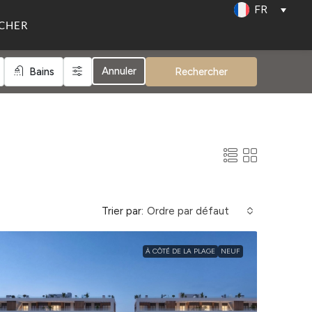
FR
CHER
Annuler
Bains
Rechercher
Trier par:
Ordre par défaut
À CÔTÉ DE LA PLAGE
NEUF