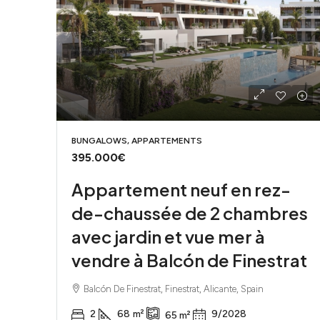
BUNGALOWS, APPARTEMENTS
395.000€
Appartement neuf en rez-
de-chaussée de 2 chambres
avec jardin et vue mer à
vendre à Balcón de Finestrat
Balcón De Finestrat, Finestrat, Alicante, Spain
2
68
m²
9/2028
65
m²