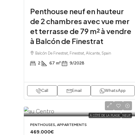
Penthouse neuf en hauteur
de 2 chambres avec vue mer
et terrasse de 79 m² à vendre
à Balcón de Finestrat
Balcón De Finestrat, Finestrat, Alicante, Spain
2
67
m²
9/2028
Call
Email
WhatsApp
À CÔTÉ DE LA PLAGE
NEUF
PENTHOUSES, APPARTEMENTS
469.000€