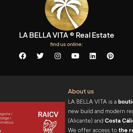
LA BELLA VITA ® Real Estate
find us online:
About us
LA BELLA VITA is a
bouti
new build and modern re
(Alicante) and
Costa Cál
We offer access to
the r