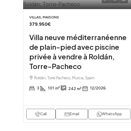
VILLAS, MAISONS
379.950€
Villa neuve méditerranéenne
de plain-pied avec piscine
privée à vendre à Roldán,
Torre-Pacheco
Roldán, Torre Pacheco, Murcia, Spain
3
101
m²
12/2026
242
m²
Call
Email
WhatsApp