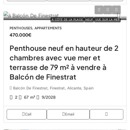
À CÔTÉ DE LA PLAGE
NEUF
VUE SUR LA MER
PENTHOUSES, APPARTEMENTS
470.000€
Penthouse neuf en hauteur de 2
chambres avec vue mer et
terrasse de 79 m² à vendre à
Balcón de Finestrat
Balcón De Finestrat, Finestrat, Alicante, Spain
2
67
m²
9/2028
Call
Email