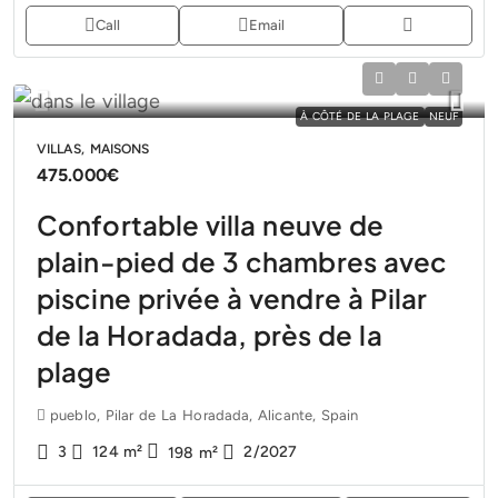
Call
Email
À CÔTÉ DE LA PLAGE
NEUF
VILLAS, MAISONS
475.000€
Confortable villa neuve de
plain-pied de 3 chambres avec
piscine privée à vendre à Pilar
de la Horadada, près de la
plage
pueblo, Pilar de La Horadada, Alicante, Spain
3
124
m²
2/2027
198
m²