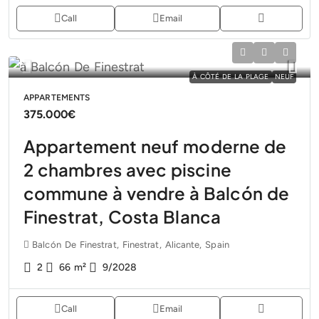
Call
Email
À CÔTÉ DE LA PLAGE
NEUF
APPARTEMENTS
375.000€
Appartement neuf moderne de
2 chambres avec piscine
commune à vendre à Balcón de
Finestrat, Costa Blanca
Balcón De Finestrat, Finestrat, Alicante, Spain
2
66
m²
9/2028
Call
Email