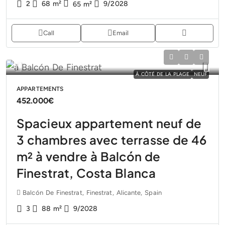
2
68
m²
9/2028
65
m²
Call
Email
À CÔTÉ DE LA PLAGE
NEUF
APPARTEMENTS
452.000€
Spacieux appartement neuf de
3 chambres avec terrasse de 46
m² à vendre à Balcón de
Finestrat, Costa Blanca
Balcón De Finestrat, Finestrat, Alicante, Spain
3
88
m²
9/2028