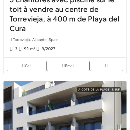
toit à vendre au centre de
Torrevieja, à 400 m de Playa del
Cura
Torrevieja, Alicante, Spain
3
92
m²
9/2027
Call
Email
À CÔTÉ DE LA PLAGE
NEUF