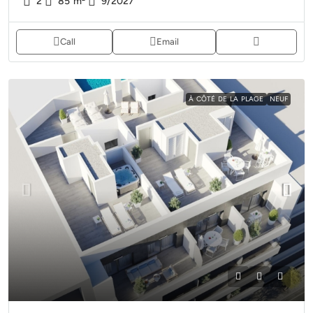
2
85
m²
9/2027
Call
Email
À CÔTÉ DE LA PLAGE
NEUF