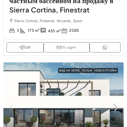
частным бассейном на продажу в
Sierra Cortina, Finestrat
Sierra Cortina, Finestrat, Alicante, Spain
3
175
м²
2026
455
м²
Call
Эл. адрес
ВИД НА МОРЕ
ГОЛЬФ
НОВОСТРОЙКА