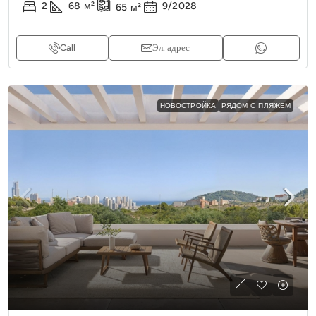
2
68
м²
9/2028
65
м²
Call
Эл. адрес
НОВОСТРОЙКА
РЯДОМ С ПЛЯЖЕМ