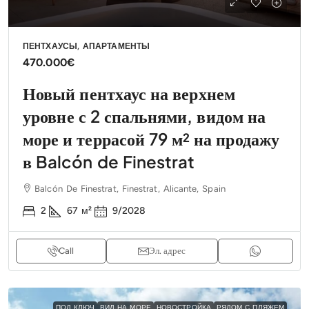
ПЕНТХАУСЫ, АПАРТАМЕНТЫ
470.000€
Новый пентхаус на верхнем
уровне с 2 спальнями, видом на
море и террасой 79 м² на продажу
в Balcón de Finestrat
Balcón De Finestrat, Finestrat, Alicante, Spain
2
67
м²
9/2028
Call
Эл. адрес
ПОД КЛЮЧ
ВИД НА МОРЕ
НОВОСТРОЙКА
РЯДОМ С ПЛЯЖЕМ