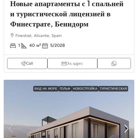
Новые апартаменты с 1 спальней
и туристической лицензией в
Финестрате, Бенидорм
Finestrat, Alicante, Spain
1
40
м²
5/2028
Call
Эл. адрес
ВИД НА МОРЕ
ГОЛЬФ
НОВОСТРОЙКА
ТУРИСТИЧЕСКАЯ