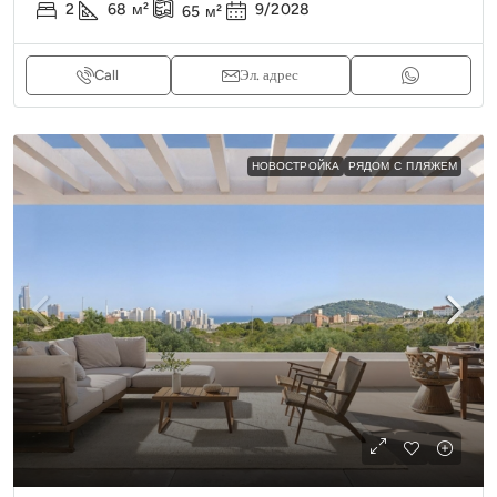
2
68
м²
9/2028
65
м²
Call
Эл. адрес
НОВОСТРОЙКА
РЯДОМ С ПЛЯЖЕМ