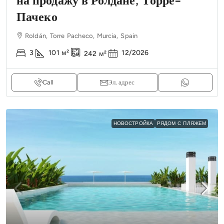
Пачеко
Roldán, Torre Pacheco, Murcia, Spain
3
101
м²
12/2026
242
м²
Call
Эл. адрес
НОВОСТРОЙКА
РЯДОМ С ПЛЯЖЕМ