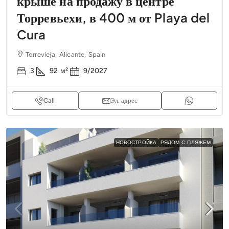
крыше на продажу в центре
Торревьехи, в 400 м от Playa del
Cura
Torrevieja, Alicante, Spain
3
92
м²
9/2027
Call
Эл. адрес
НОВОСТРОЙКА
РЯДОМ С ПЛЯЖЕМ