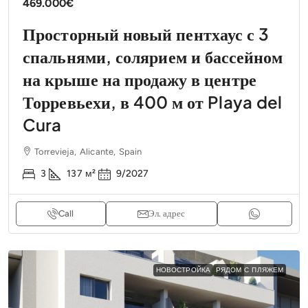
469.000€
Просторный новый пентхаус с 3
спальнями, солярием и бассейном
на крыше на продажу в центре
Торревьехи, в 400 м от Playa del
Cura
Torrevieja, Alicante, Spain
3
137
м²
9/2027
Call
Эл. адрес
НОВОСТРОЙКА
РЯДОМ С ПЛЯЖЕМ