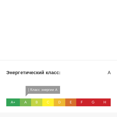
Энергетический класс:
A
| Класс энергии A
A+
A
B
C
D
E
F
G
H