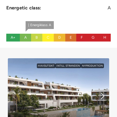
Energetic class:
A
| Energiklass A
A+
A
B
C
D
E
F
G
H
HAVSUTSIKT
INTILL STRANDEN
NYPRODUKTION