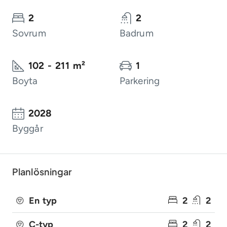
2
2
Sovrum
Badrum
102 - 211 m²
1
Boyta
Parkering
2028
Byggår
Planlösningar
En typ
2
2
C-typ
2
2