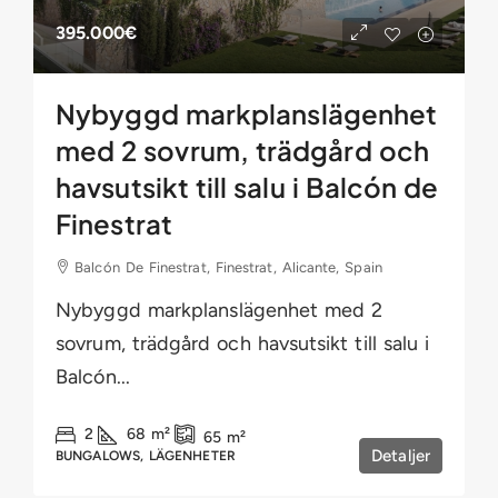
395.000€
Nybyggd markplanslägenhet
med 2 sovrum, trädgård och
havsutsikt till salu i Balcón de
Finestrat
Balcón De Finestrat, Finestrat, Alicante, Spain
Nybyggd markplanslägenhet med 2
sovrum, trädgård och havsutsikt till salu i
Balcón...
2
68
m²
65
m²
Detaljer
BUNGALOWS, LÄGENHETER