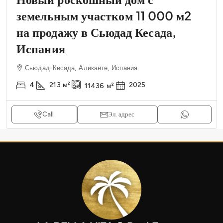
земельным участком 11 000 м2
на продажу в Сьюдад Кесада,
Испания
Сьюдад-Кесада, Аликанте, Испания
4
213
м²
2025
11436
м²
Call
Эл. адрес