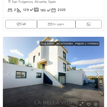
San Fulgencio, Alicante, Spain
2
129
м²
2025
185
м²
Call
Эл. адрес
ПОД КЛЮЧ
ЭКСКЛЮЗИВА
РЯДОМ С ПЛЯЖЕМ