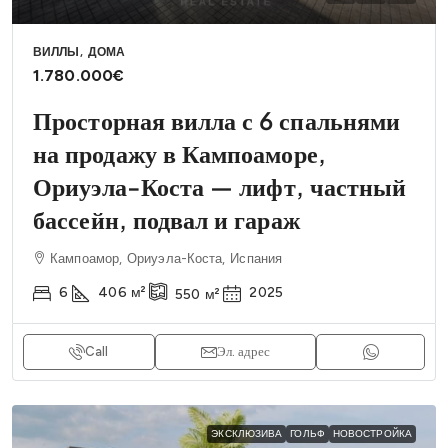
ВИЛЛЫ, ДОМА
1.780.000€
Просторная вилла с 6 спальнями
на продажу в Кампоаморе,
Ориуэла-Коста — лифт, частный
бассейн, подвал и гараж
Кампоамор, Ориуэла-Коста, Испания
6
406
м²
2025
550
м²
Call
Эл. адрес
ЭКСКЛЮЗИВА
ГОЛЬФ
НОВОСТРОЙКА