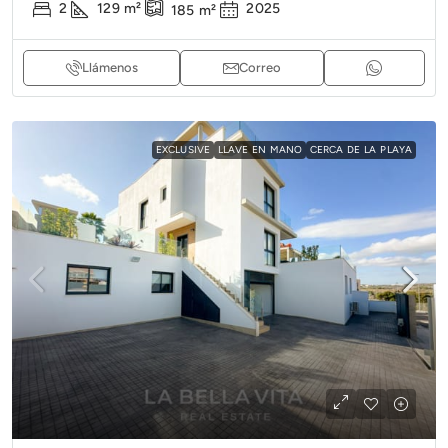
2
129
m²
2025
185
m²
Llámenos
Correo
EXCLUSIVE
LLAVE EN MANO
CERCA DE LA PLAYA