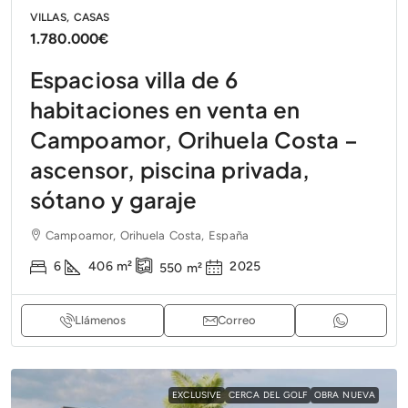
VILLAS, CASAS
1.780.000€
Espaciosa villa de 6
habitaciones en venta en
Campoamor, Orihuela Costa –
ascensor, piscina privada,
sótano y garaje
Campoamor, Orihuela Costa, España
6
406
m²
2025
550
m²
Llámenos
Correo
EXCLUSIVE
CERCA DEL GOLF
OBRA NUEVA