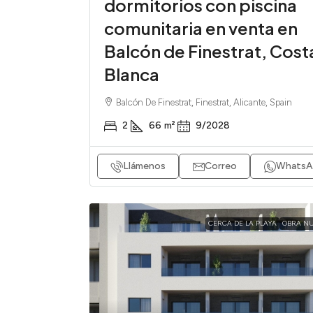
dormitorios con piscina
comunitaria en venta en
Balcón de Finestrat, Cost
Blanca
Balcón De Finestrat, Finestrat, Alicante, Spain
2
66
m²
9/2028
Llámenos
Correo
WhatsA
CERCA DE LA PLAYA
OBRA N