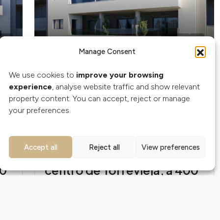
Manage Consent
APARTAMENTOS
We use cookies to
improve your browsing
299.000€
experience
, analyse website traffic and show relevant
property content. You can accept, reject or manage
Apartamento moderno de
your preferences.
obra nueva de 2
n
dormitorios con piscina en
Accept all
Reject all
View preferences
la azotea en venta en el
00
centro de Torrevieja, a 400
m de Playa del Cura
Torrevieja, Alicante, Spain