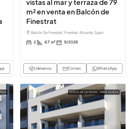
vistas al mar y terraza de 79
m² en venta en Balcón de
a
Finestrat
Balcón De Finestrat, Finestrat, Alicante, Spain
2
67
m²
9/2028
pp
Llámenos
Correo
WhatsApp
UEVA
CERCA DE LA PLAYA
OBRA NUEVA