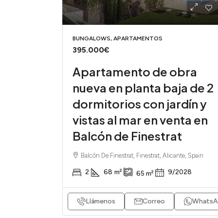
BUNGALOWS, APARTAMENTOS
395.000€
Apartamento de obra
nueva en planta baja de 2
dormitorios con jardín y
vistas al mar en venta en
Balcón de Finestrat
Balcón De Finestrat, Finestrat, Alicante, Spain
2
68
m²
9/2028
65
m²
Llámenos
Correo
WhatsA