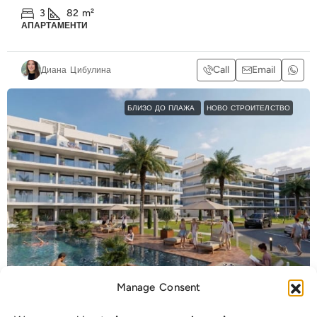
3
82
m²
АПАРТАМЕНТИ
Call
Email
Диана Цибулина
БЛИЗО ДО ПЛАЖА
НОВО СТРОИТЕЛСТВО
Manage Consent