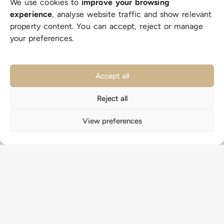
We use cookies to
improve your browsing
experience
, analyse website traffic and show relevant
property content. You can accept, reject or manage
your preferences.
Accept all
Reject all
БЛИЗО ДО ПЛАЖА
НОВО СТРОИТЕЛСТВО
Bright ново строителство напълно
View preferences
обзаведен 2 спални апартамент с
тераса за продажба в El Raso,
Guardamar del Segura
El Raso, Guardamar del Segura, Alicante, Spain
295.000€