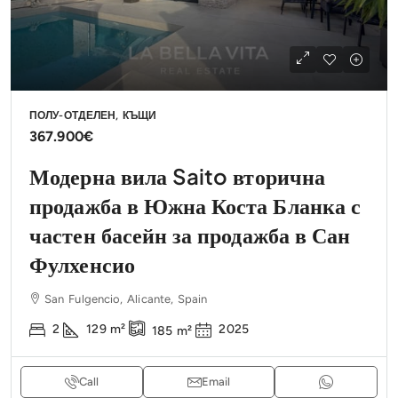
ПОЛУ-ОТДЕЛЕН, КЪЩИ
367.900€
Модерна вила Saito вторична
продажба в Южна Коста Бланка с
частен басейн за продажба в Сан
Фулхенсио
San Fulgencio, Alicante, Spain
2
129
m²
2025
185
m²
Call
Email