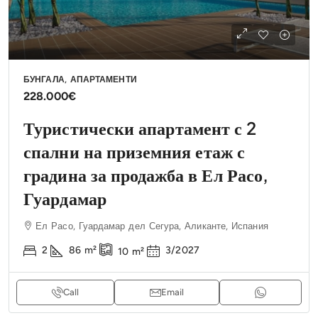
БУНГАЛА, АПАРТАМЕНТИ
228.000€
Туристически апартамент с 2
спални на приземния етаж с
градина за продажба в Ел Расо,
Гуардамар
Ел Расо, Гуардамар дел Сегура, Аликанте, Испания
2
86
m²
3/2027
10
m²
Call
Email