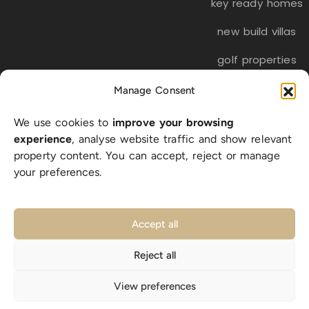
key ready homes
new build villas
golf properties
Manage Consent
EN
ES
NL
FR
DE
We use cookies to
improve your browsing
SW
experience
, analyse website traffic and show relevant
property content. You can accept, reject or manage
your preferences.
© 2026 LA BELLA VITA Real Estate S.L. | CIF B-56318512 |
All rights reserved |
Privacy Policy
|
Cookie Policy
|
Accept all
Legal Notice
|
sitemap
Reject all
Designed with ❤️ in Costa Blanca
View preferences