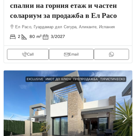
спални на горния етаж и частен
солариум за продажба в Ел Расо
Ел Расо, Гуардамар дел Сегура, Аликанте, Испания
2
80
m²
3/2027
Call
Email
EXCLUSIVE
ИМОТ ДО КЛЮЧ
ПРЕПРОДАЖБА
ТУРИСТИЧЕСКО