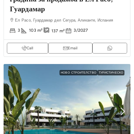
Гуардамар
Ел Расо, Гуардамар дел Сегура, Аликанте, Испания
3
103
m²
3/2027
137
m²
Call
Email
НОВО СТРОИТЕЛСТВО
ТУРИСТИЧЕСКО