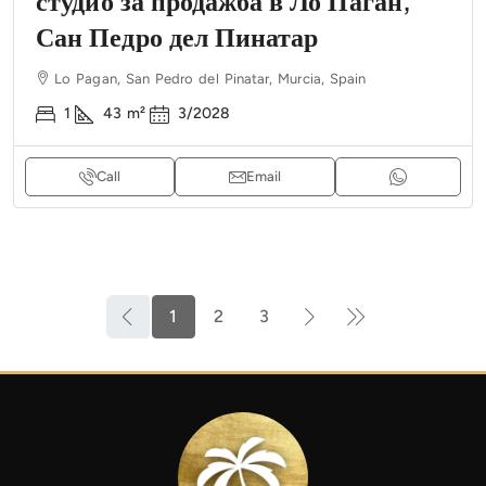
студио за продажба в Ло Паган,
Сан Педро дел Пинатар
Lo Pagan, San Pedro del Pinatar, Murcia, Spain
1
43
m²
3/2028
Call
Email
1
2
3