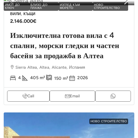
ИМОТ ДО
БЛИЗО ДО
ИЗГЛЕД КЪМ
НОВО
КЛЮЧ
ПЛАЖА
МОРЕТО
СТРОИТЕЛСТВО
ВИЛИ, КЪЩИ
2.146.000€
Изключителна готова вила с 4
спални, морски гледки и частен
басейн за продажба в Алтеа
Sierra Altea, Altea, Alicante, Испания
4
405
m²
2026
150
m²
Call
Email
НОВО СТРОИТЕЛСТВО