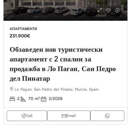
АПАРТАМЕНТИ
231.900€
Обзаведен нов туристически
апартамент с 2 спални за
продажба в Ло Паган, Сан Педро
дел Пинатар
Lo Pagan, San Pedro del Pinatar, Murcia, Spain
2
70
m²
3/2028
Call
Email