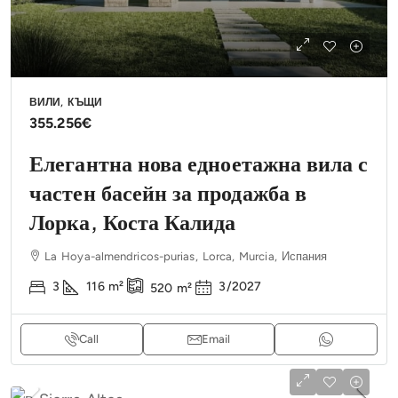
ВИЛИ, КЪЩИ
355.256€
Елегантна нова едноетажна вила с
частен басейн за продажба в
Лорка, Коста Калида
La Hoya-almendricos-purias, Lorca, Murcia, Испания
3
116
m²
3/2027
520
m²
Call
Email