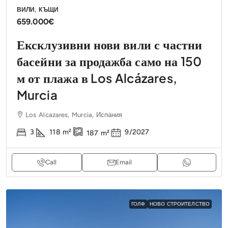
ВИЛИ, КЪЩИ
659.000€
Ексклузивни нови вили с частни
басейни за продажба само на 150
м от плажа в Los Alcázares,
Murcia
Los Alcazares, Murcia, Испания
3
118
m²
9/2027
187
m²
Call
Email
ГОЛФ
НОВО СТРОИТЕЛСТВО