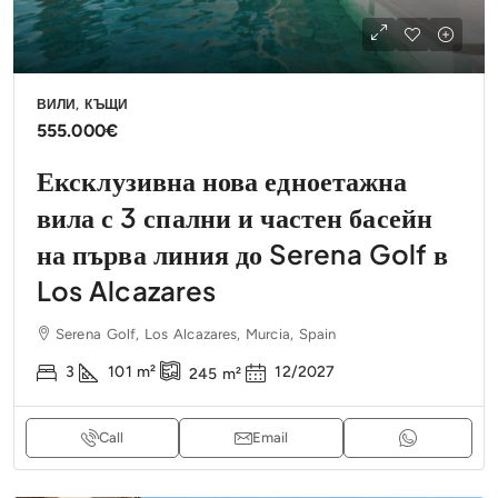
ВИЛИ, КЪЩИ
555.000€
Ексклузивна нова едноетажна
вила с 3 спални и частен басейн
на първа линия до Serena Golf в
Los Alcazares
Serena Golf, Los Alcazares, Murcia, Spain
3
101
m²
12/2027
245
m²
Call
Email