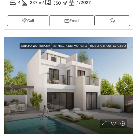
4
237
m²
1/2027
350
m²
Call
Email
БЛИЗО ДО ПЛАЖА
ИЗГЛЕД КЪМ МОРЕТО
НОВО СТРОИТЕЛСТВО