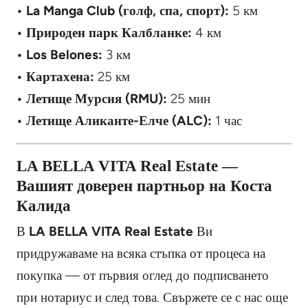
• La Manga Club (голф, спа, спорт):
5 км
• Природен парк Калбланке:
4 км
• Los Belones:
3 км
• Картахена:
25 км
• Летище Мурсия (RMU):
25 мин
• Летище Аликанте-Елче (ALC):
1 час
LA BELLA VITA Real Estate —
Вашият доверен партньор на Коста
Калида
В
LA BELLA VITA Real Estate
Ви
придружаваме на всяка стъпка от процеса на
покупка — от първия оглед до подписването
при нотариус и след това. Свържете се с нас още