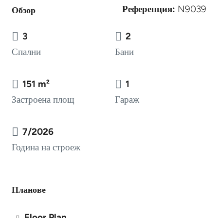
Референция:
N9039
Обзор
3
2
Спални
Бани
151 m²
1
Застроена площ
Гараж
7/2026
Година на строеж
Планове
Floor Plan