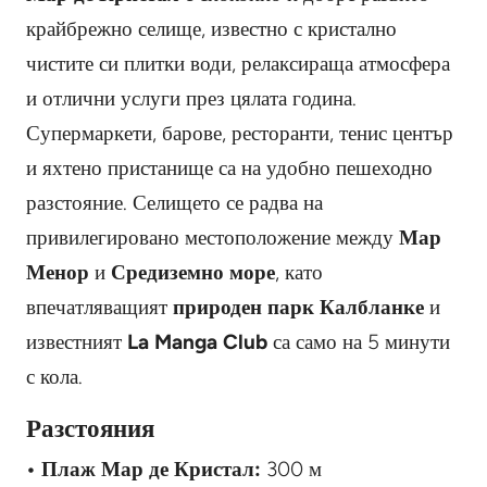
крайбрежно селище, известно с кристално
чистите си плитки води, релаксираща атмосфера
и отлични услуги през цялата година.
Супермаркети, барове, ресторанти, тенис център
и яхтено пристанище са на удобно пешеходно
разстояние. Селището се радва на
привилегировано местоположение между
Мар
Менор
и
Средиземно море
, като
впечатляващият
природен парк Калбланке
и
известният
La Manga Club
са само на 5 минути
с кола.
Разстояния
• Плаж Мар де Кристал:
300 м