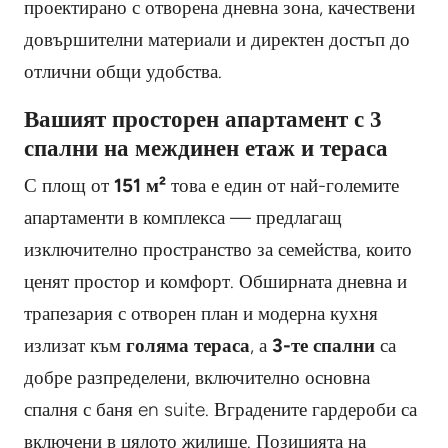
проектирано с отворена дневна зона, качествени
довършителни материали и директен достъп до
отлични общи удобства.
Вашият просторен апартамент с 3
спални на междинен етаж и тераса
С площ от
151 м²
това е един от най-големите
апартаменти в комплекса — предлагащ
изключително пространство за семейства, които
ценят простор и комфорт. Обширната дневна и
трапезария с отворен план и модерна кухня
излизат към
голяма тераса
, а
3-те спални
са
добре разпределени, включително основна
спалня с баня en suite. Вградените гардероби са
включени в цялото жилище. Позицията на