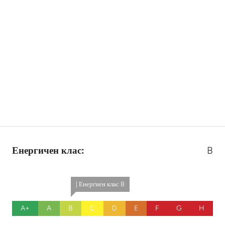
Енергичен клас:
B
| Енергиен клас B
A+
A
B
C
D
E
F
G
H