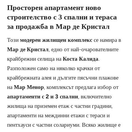
Просторен апартамент ново
строителство с 3 спални и тераса
за продажба в Мар де Кристал
Този
модерен жилищен комплекс
се намира в
Мар де Кристал
, едно от най-очарователните
крайбрежни селища на
Коста Калида
.
Разположен само на няколко крачки от
крайбрежната алея и дългите пясъчни плажове
на
Мар Менор
, комплексът предлага избор от
апартаменти с 2 и 3 спални
, включително
жилища на приземен етаж с частни градини,
апартаменти на междинни етажи с тераси и
пентхауси с частни солариуми. Всяко жилище е