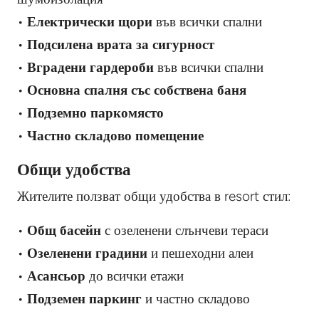
•
Електрически щори
във всички спални
•
Подсилена врата за сигурност
•
Вградени гардероби
във всички спални
•
Основна спалня със собствена баня
•
Подземно паркомясто
•
Частно складово помещение
Общи удобства
Жителите ползват общи удобства в resort стил:
•
Общ басейн
с озеленени слънчеви тераси
•
Озеленени градини
и пешеходни алеи
•
Асансьор
до всички етажи
•
Подземен паркинг
и частно складово