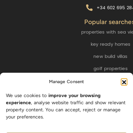
+34 602 695 28
Popular searche
properties with sea vi
key ready homes
new build villas
golf properties
Manage Consent
EN
ES
NL
FR
DE
We use cookies to
improve your browsing
SW
experience
, analyse website traffic and show relevant
property content. You can accept, reject or manage
your preferences.
© 2026 LA BELLA VITA Real Estate S.L. | CIF B-56318512 |