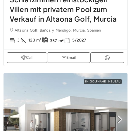
Villen mit privatem Pool zum
Verkauf in Altaona Golf, Murcia
Altaona Golf, Baños y Mendigo, Murcia, Spanien
3
123
m²
5/2027
357
m²
Call
Email
IN GOLFNÄHE
NEUBAU