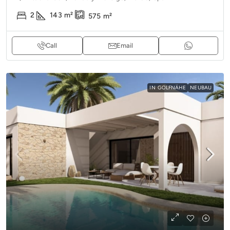
2
143
m²
575
m²
Call
Email
IN GOLFNÄHE
NEUBAU