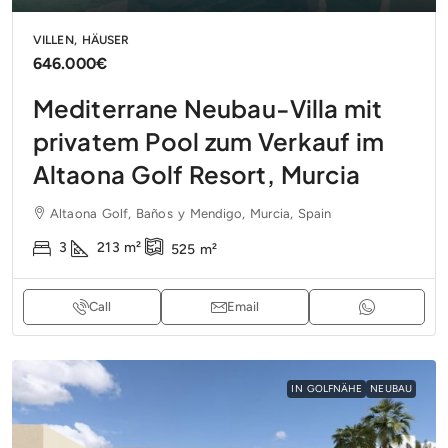
VILLEN, HÄUSER
646.000€
Mediterrane Neubau-Villa mit
privatem Pool zum Verkauf im
Altaona Golf Resort, Murcia
Altaona Golf, Baños y Mendigo, Murcia, Spain
3
213
m²
525
m²
Call
Email
IN GOLFNÄHE
NEUBAU