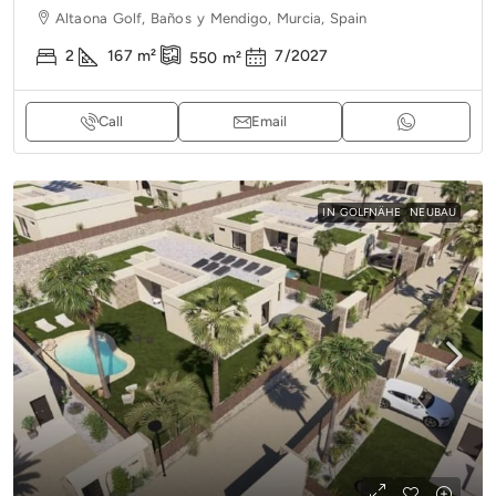
Altaona Golf, Baños y Mendigo, Murcia, Spain
2
167
m²
7/2027
550
m²
Call
Email
IN GOLFNÄHE
NEUBAU