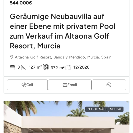
544.000€
Geräumige Neubauvilla auf
einer Ebene mit privatem Pool
zum Verkauf im Altaona Golf
Resort, Murcia
Altaona Golf Resort, Baños y Mendigo, Murcia, Spain
3
127
m²
12/2026
372
m²
Call
Email
IN GOLFNÄHE
NEUBAU