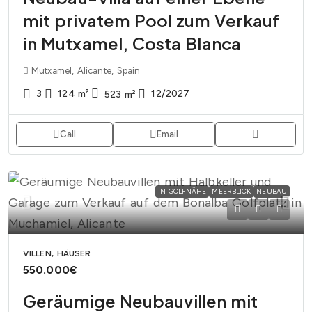
mit privatem Pool zum Verkauf
in Mutxamel, Costa Blanca
Mutxamel, Alicante, Spain
3
124
m²
12/2027
523
m²
Call
Email
IN GOLFNÄHE
MEERBLICK
NEUBAU
VILLEN, HÄUSER
550.000€
Geräumige Neubauvillen mit