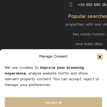
+34 602 695 28
Popular searche
properties with sea vi
key ready homes
new build villas
golf properties
Manage Consent
We use cookies to
improve your browsing
EN
ES
NL
FR
DE
experience
, analyse website traffic and show
relevant property content. You can accept, reject or
manage your preferences.
© 2026 LA BELLA VITA Real Estate S.L. | CIF B-56318512 |
All rights reserved |
|
|
Privacy Policy
Cookie Policy
Accept all