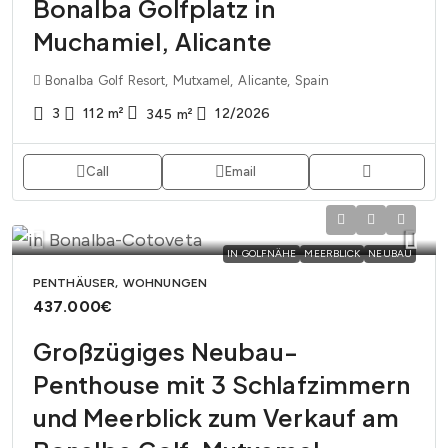
Bonalba Golfplatz in
Muchamiel, Alicante
Bonalba Golf Resort, Mutxamel, Alicante, Spain
3
112
m²
12/2026
345
m²
Call
Email
IN GOLFNÄHE
MEERBLICK
NEUBAU
PENTHÄUSER, WOHNUNGEN
437.000€
Großzügiges Neubau-
Penthouse mit 3 Schlafzimmern
und Meerblick zum Verkauf am