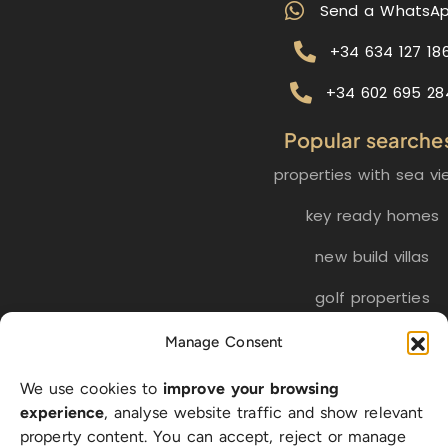
Send a WhatsA
+34 634 127 18
+34 602 695 28
Popular searche
properties with sea vi
key ready homes
new build villas
golf properties
Manage Consent
EN
ES
NL
FR
DE
We use cookies to
improve your browsing
SW
experience
, analyse website traffic and show relevant
property content. You can accept, reject or manage