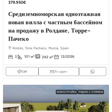
379.950€
Средиземноморская одноэтажная
новая вилла с частным бассейном
на продажу в Ролдане, Торре-
Пачеко
Roldán, Torre Pacheco, Murcia, Spain
3
101
м²
12/2026
242
м²
Call
Эл. адрес
НОВОСТРОЙКА
РЯДОМ С ПЛЯЖЕМ