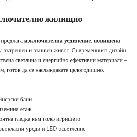
зключително жилищно
а предлага
изключителна уединение
,
повишена
у вътрешен и външен живот. Съвременният дизайн
ствена светлина и енергийно ефективни материали –
м, готов да се наслаждавате целогодишно.
йнерски бани
иземния етаж
оятна гледка към голф игрището
ървокласни уреди и LED осветление