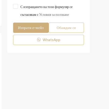
С изпращането на този формуляр се
съгласявам с
Условия за ползване
Изпрати е-мейл
Обаждам се
WhatsApp