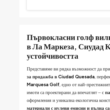
Първокласни голф вили
в Ла Маркеза, Сиудад К
устойчивостта
Представяме ви рядка възможност да при
за продажба в Ciudad Quesada
, перфе
Marquesa Golf
, едно от най-престижни
имоти са проектирани да впечатлят – с
па
оформления и уникална екологична конст
материали с нулеви емисии и пълна с