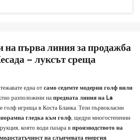
 на първа линия за продажба
есада – луксът среща
тежавате една от
само седемте модерни голф вили
ктно разположени на
предната линия на La
те голф игрища в Коста Бланка. Тези първокласни
норамна гледка към голф
, щедри многостепенни
рукция, която води пазара в
производството на
амодостатъчност на слънчевата енергия
.