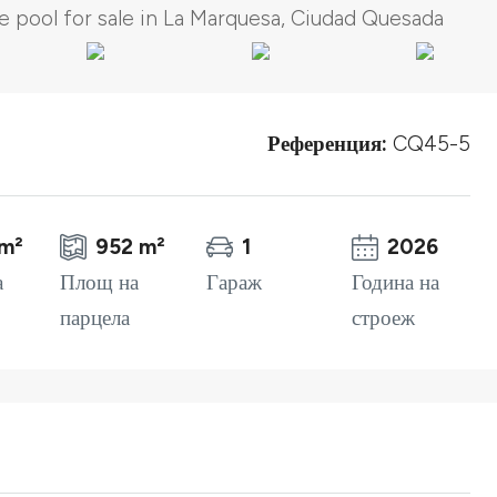
Референция:
CQ45-5
m²
952 m²
1
2026
а
Площ на
Гараж
Година на
парцела
строеж