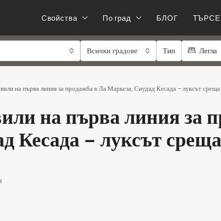
Свойства
По град
БЛОГ
ТЪРСЕ
Всички градове
Тип
Легла
вили на първа линия за продажба в Ла Маркеза, Сиудад Кесада – луксът среща
или на първа линия за 
ад Кесада – луксът срещ
я