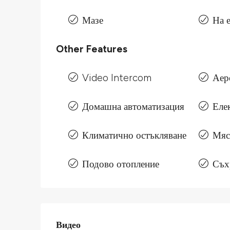
Мазе
На 
Other Features
Video Intercom
Аер
Домашна автоматизация
Еле
Климатично остъкляване
Мяс
Подово отопление
Съх
Видео