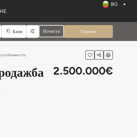
BG
НЕ
Изчисти
Бани
Търсене
 устойчивостта
продажба
2.500.000€
а