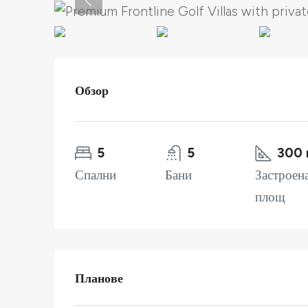
Обзор
5
5
300 
Спални
Бани
Застроен
площ
Планове