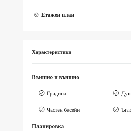
Етажен план
Характеристики
Външно и външно
Градина
Душ
Частен басейн
Ъгл
Планировка