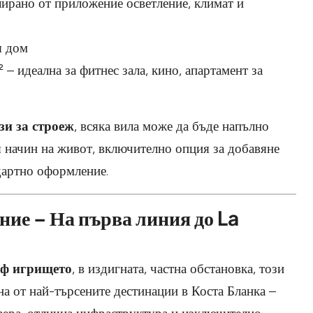
лирано от приложение осветление, климат и
я дом
 идеална за фитнес зала, кино, апартамент за
зи за строеж
, всяка вила може да бъде напълно
я начин на живот, включително опция за добавяне
дартно оформление.
ие – На първа линия до La
лф игрището
, в издигната, частна обстановка, този
на от най-търсените дестинации в Коста Бланка –