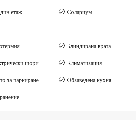
един етаж
Солариум
отермия
Блиндирана врата
ктрически щори
Климатизация
то за паркиране
Обзаведена кухня
ранение