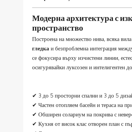
Модерна архитектура с и
пространство
Построена на множество нива, всяка вил
гледка
и безпроблемна интеграция межд
се фокусира върху изчистени линии, есте
осигурявайки луксозен и интелигентен до
✔ 3 до 5 просторни спални и 3 до 5 диза
✔ Частен отопляем басейн и тераса на пр
✔ Обширен солариум на покрива с невер
✔ Кухня от висок клас отворен план с п