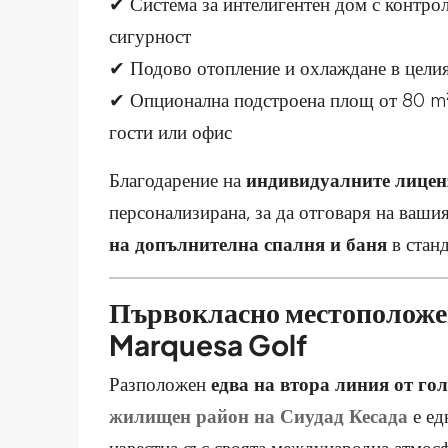
✔ Система за интелигентен дом с контро
сигурност
✔ Подово отопление и охлаждане в цели
✔ Опционална подстроена площ от 80 m² –
гости или офис
Благодарение на
индивидуалните лицен
персонализирана, за да отговаря на ваши
на допълнителна спалня и баня
в стан
Първокласно местоположен
Marquesa Golf
Разположен
едва на втора линия от го
жилищен район на Сиудад Кесада
е ед