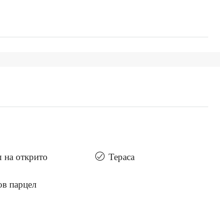
 на открито
Тераса
ов парцел