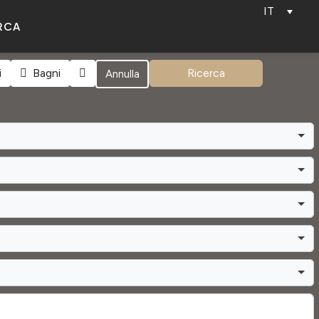
IT
RCA
i
Bagni
Ricerca
Annulla