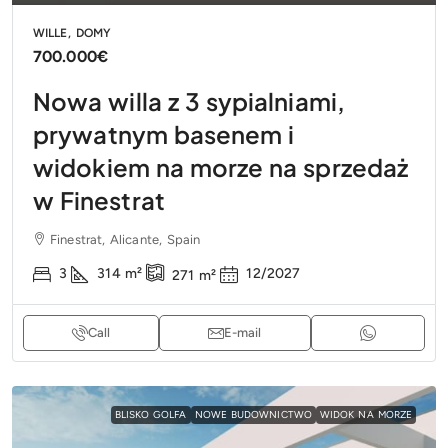
WILLE, DOMY
700.000€
Nowa willa z 3 sypialniami,
prywatnym basenem i
widokiem na morze na sprzedaż
w Finestrat
Finestrat, Alicante, Spain
3
314
m²
12/2027
271
m²
Call
E-mail
BLISKO GOLFA
NOWE BUDOWNICTWO
WIDOK NA MORZE