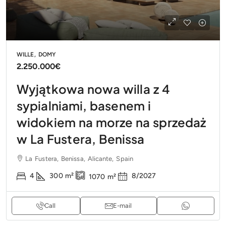
WILLE, DOMY
2.250.000€
Wyjątkowa nowa willa z 4
sypialniami, basenem i
widokiem na morze na sprzedaż
w La Fustera, Benissa
La Fustera, Benissa, Alicante, Spain
4
300
m²
8/2027
1070
m²
Call
E-mail