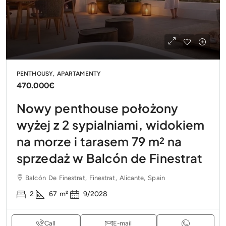
PENTHOUSY, APARTAMENTY
470.000€
Nowy penthouse położony
wyżej z 2 sypialniami, widokiem
na morze i tarasem 79 m² na
sprzedaż w Balcón de Finestrat
Balcón De Finestrat, Finestrat, Alicante, Spain
2
67
m²
9/2028
Call
E-mail