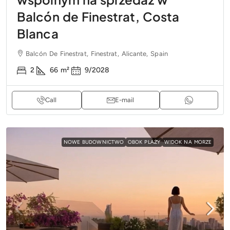
Balcón de Finestrat, Costa
Blanca
Balcón De Finestrat, Finestrat, Alicante, Spain
2
66
m²
9/2028
Call
E-mail
NOWE BUDOWNICTWO
OBOK PLAŻY
WIDOK NA MORZE