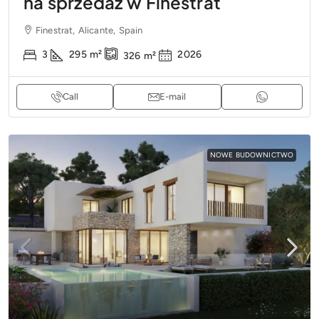
na sprzedaż w Finestrat
Finestrat, Alicante, Spain
3
295
m²
2026
326
m²
Call
E-mail
NOWE BUDOWNICTWO