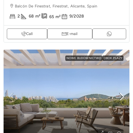
Balcón De Finestrat, Finestrat, Alicante, Spain
2
68
m²
9/2028
65
m²
Call
E-mail
NOWE BUDOWNICTWO
OBOK PLAŻY