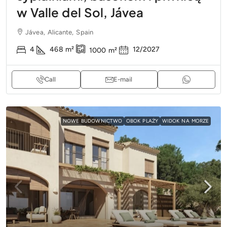
w Valle del Sol, Jávea
Jávea, Alicante, Spain
4
468
m²
12/2027
1000
m²
Call
E-mail
NOWE BUDOWNICTWO
OBOK PLAŻY
WIDOK NA MORZE