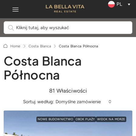
PL
Home
Costa Blanca
Costa Blanca Północna
Costa Blanca
Północna
81 Właściwości
Sortuj według:
Domyślne zamówienie
NOWE BUDOWNICTWO
OBOK PLAŻY
WIDOK NA MORZE