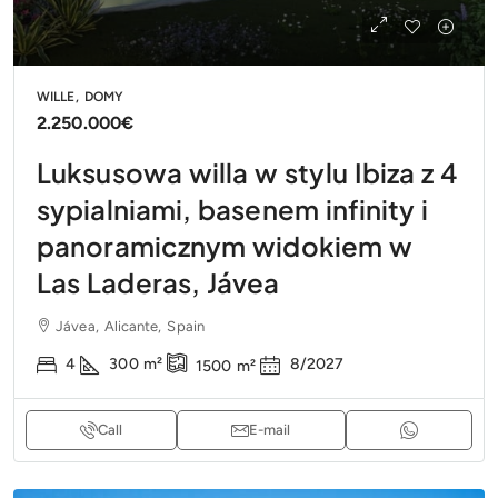
WILLE, DOMY
2.250.000€
Luksusowa willa w stylu Ibiza z 4
sypialniami, basenem infinity i
panoramicznym widokiem w
Las Laderas, Jávea
Jávea, Alicante, Spain
4
300
m²
8/2027
1500
m²
Call
E-mail