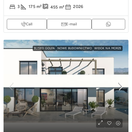
3
175
m²
2026
455
m²
Call
E-mail
BLISKO GOLFA
NOWE BUDOWNICTWO
WIDOK NA MORZE