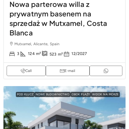
Nowa parterowa willa z
prywatnym basenem na
sprzedaż w Mutxamel, Costa
Blanca
Mutxamel, Alicante, Spain
3
124
m²
12/2027
523
m²
Call
E-mail
POD KLUCZ
NOWE BUDOWNICTWO
OBOK PLAŻY
WIDOK NA MORZE