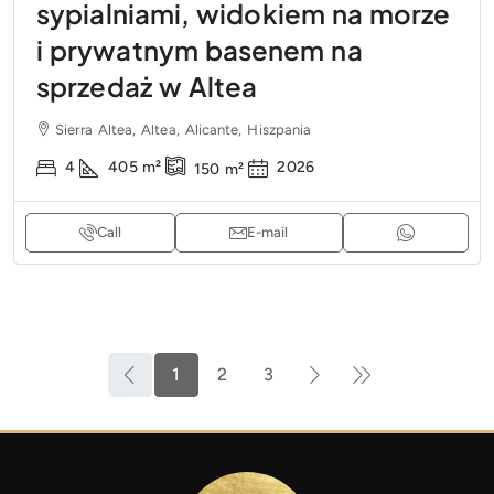
sypialniami, widokiem na morze
i prywatnym basenem na
sprzedaż w Altea
Sierra Altea, Altea, Alicante, Hiszpania
4
405
m²
2026
150
m²
Call
E-mail
1
2
3