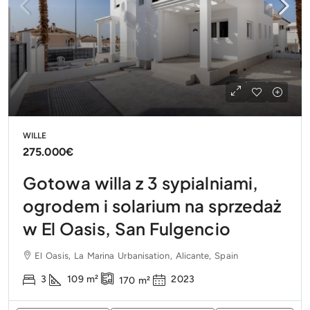
WILLE
275.000€
Gotowa willa z 3 sypialniami,
ogrodem i solarium na sprzedaż
w El Oasis, San Fulgencio
El Oasis, La Marina Urbanisation, Alicante, Spain
3
109
m²
2023
170
m²