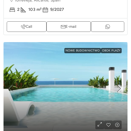
Torrevieja, Alicante, Spain
2
103
m²
9/2027
Call
E-mail
NOWE BUDOWNICTWO
OBOK PLAŻY