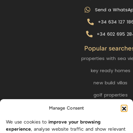
Send a WhatsA
+34 634 127 18
+34 602 695 28
Popular searche
properties with sea vi
key ready homes
new build villas
golf properties
Manage Consent
EN
ES
NL
FR
DE
We use cookies to
improve your browsing
SW
experience
, analyse website traffic and show relevant