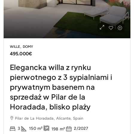
WILLE, DOMY
495.000€
Elegancka willa z rynku
pierwotnego z 3 sypialniami i
prywatnym basenem na
sprzedaż w Pilar de la
Horadada, blisko plaży
Pilar de La Horadada, Alicante, Spain
3
150
m²
2/2027
198
m²