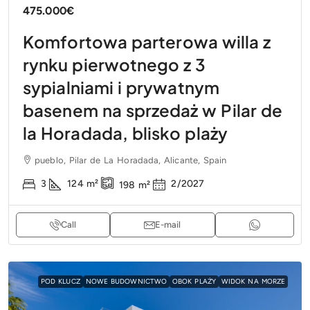
475.000€
Komfortowa parterowa willa z
rynku pierwotnego z 3
sypialniami i prywatnym
basenem na sprzedaż w Pilar de
la Horadada, blisko plaży
pueblo, Pilar de La Horadada, Alicante, Spain
3
124
m²
2/2027
198
m²
Call
E-mail
POD KLUCZ
NOWE BUDOWNICTWO
OBOK PLAŻY
WIDOK NA MORZE