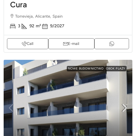
Cura
Torrevieja, Alicante, Spain
3
92
m²
9/2027
Call
E-mail
NOWE BUDOWNICTWO
OBOK PLAŻY