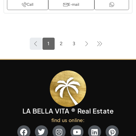
Call
E-mail
1
2
3
LA BELLA VITA ® Real Estate
find us online: