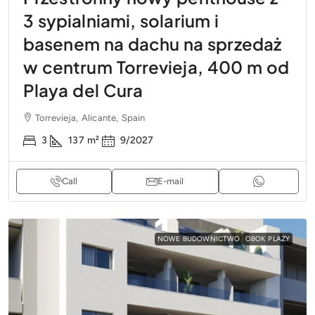
3 sypialniami, solarium i
basenem na dachu na sprzedaż
w centrum Torrevieja, 400 m od
Playa del Cura
Torrevieja, Alicante, Spain
3
137
m²
9/2027
Call
E-mail
NOWE BUDOWNICTWO
OBOK PLAŻY