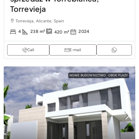
Torrevieja
Torrevieja, Alicante, Spain
4
238
m²
2024
420
m²
Call
E-mail
NOWE BUDOWNICTWO
OBOK PLAŻY