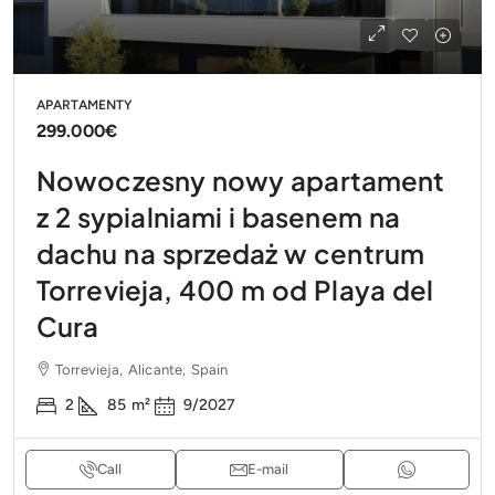
APARTAMENTY
299.000€
Nowoczesny nowy apartament
z 2 sypialniami i basenem na
dachu na sprzedaż w centrum
Torrevieja, 400 m od Playa del
Cura
Torrevieja, Alicante, Spain
2
85
m²
9/2027
Call
E-mail