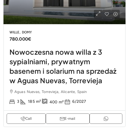
WILLE, DOMY
780.000€
Nowoczesna nowa willa z 3
sypialniami, prywatnym
basenem i solarium na sprzedaż
w Aguas Nuevas, Torrevieja
Aguas Nuevas, Torrevieja, Alicante, Spain
3
185
m²
6/2027
400
m²
Call
E-mail