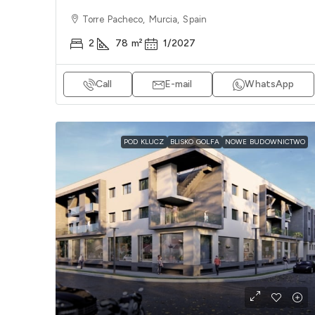
Torre Pacheco, Murcia, Spain
2
78
m²
1/2027
Call
E-mail
WhatsApp
POD KLUCZ
BLISKO GOLFA
NOWE BUDOWNICTWO