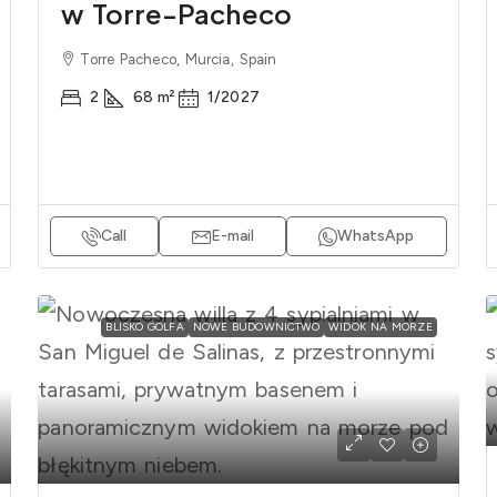
w Torre-Pacheco
Torre Pacheco, Murcia, Spain
2
68
m²
1/2027
Call
E-mail
WhatsApp
BLISKO GOLFA
NOWE BUDOWNICTWO
WIDOK NA MORZE