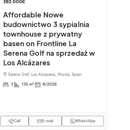
382.000€
Affordable Nowe
budownictwo 3 sypialnia
townhouse z prywatny
basen on Frontline La
Serena Golf na sprzedaż w
Los Alcázares
Serena Golf, Los Alcazares, Murcia, Spain
3
135
m²
8/2026
Call
E-mail
WhatsApp