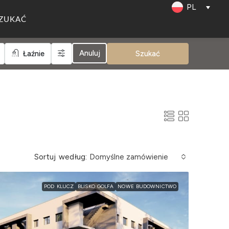
PL
ZUKAĆ
Anuluj
Łaźnie
Szukać
Sortuj według:
Domyślne zamówienie
POD KLUCZ
BLISKO GOLFA
NOWE BUDOWNICTWO