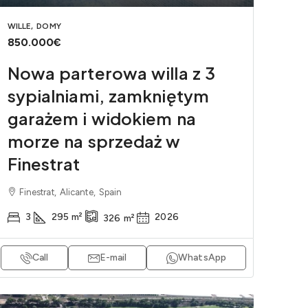
WILLE, DOMY
850.000€
Nowa parterowa willa z 3
sypialniami, zamkniętym
garażem i widokiem na
morze na sprzedaż w
Finestrat
Finestrat, Alicante, Spain
3
295
m²
2026
326
m²
Call
E-mail
WhatsApp