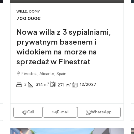
WILLE, DOMY
700.000€
Nowa willa z 3 sypialniami,
prywatnym basenem i
widokiem na morze na
sprzedaż w Finestrat
Finestrat, Alicante, Spain
3
314
m²
12/2027
271
m²
Call
E-mail
WhatsApp