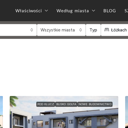
Właściwości
Według miasta
BLOG
S
Wszystkie miasta
Typ
Łóżkach
POD KLUCZ
BLISKO GOLFA
NOWE BUDOWNICTWO