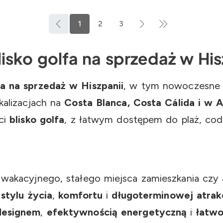
1
2
3
sko golfa na sprzedaż w His
a na sprzedaż w Hiszpanii
, w tym nowoczesne 
kalizacjach na
Costa Blanca, Costa Cálida i w A
ci
blisko golfa
, z łatwym dostępem do plaż, cod
wakacyjnego, stałego miejsca zamieszkania czy a
e
stylu życia
,
komfortu
i
długoterminowej atrak
esignem
,
efektywnością energetyczną
i
łatwo