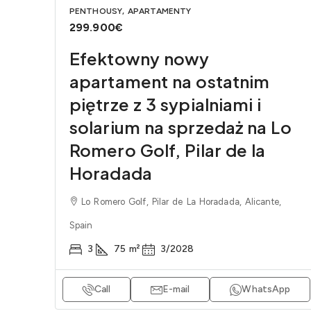
PENTHOUSY, APARTAMENTY
299.900€
Efektowny nowy
apartament na ostatnim
piętrze z 3 sypialniami i
solarium na sprzedaż na Lo
Romero Golf, Pilar de la
Horadada
Lo Romero Golf, Pilar de La Horadada, Alicante,
Spain
3
75
m²
3/2028
Call
E-mail
WhatsApp