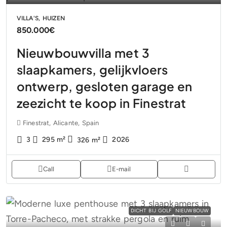
VILLA'S, HUIZEN
850.000€
Nieuwbouwvilla met 3
slaapkamers, gelijkvloers
ontwerp, gesloten garage en
zeezicht te koop in Finestrat
Finestrat, Alicante, Spain
3
295
m²
2026
326
m²
Call
E-mail
DICHT BIJ GOLF
NIEUWBOUW