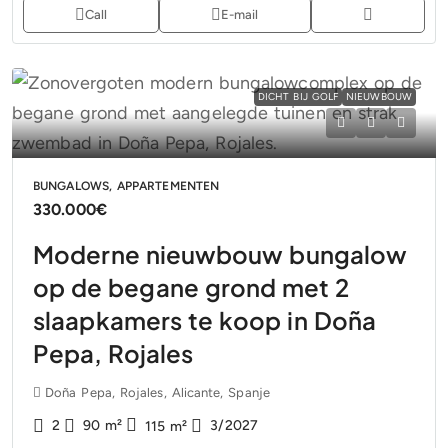
Call
E-mail
DICHT BIJ GOLF
NIEUWBOUW
BUNGALOWS, APPARTEMENTEN
330.000€
Moderne nieuwbouw bungalow
op de begane grond met 2
slaapkamers te koop in Doña
Pepa, Rojales
Doña Pepa, Rojales, Alicante, Spanje
2
90
m²
3/2027
115
m²