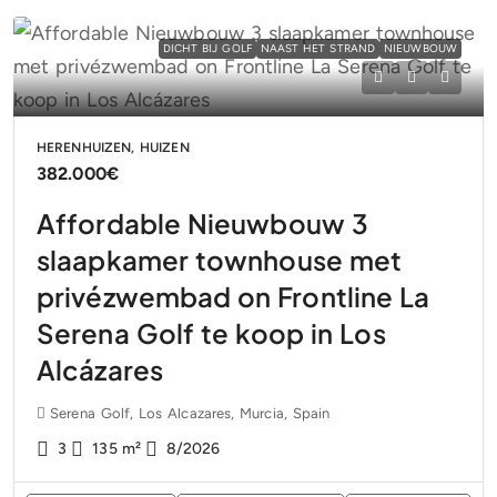
DICHT BIJ GOLF
NAAST HET STRAND
NIEUWBOUW
HERENHUIZEN, HUIZEN
382.000€
Affordable Nieuwbouw 3
slaapkamer townhouse met
privézwembad on Frontline La
Serena Golf te koop in Los
Alcázares
Serena Golf, Los Alcazares, Murcia, Spain
3
135
m²
8/2026