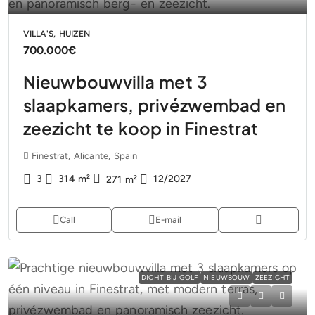
VILLA'S, HUIZEN
700.000€
Nieuwbouwvilla met 3
slaapkamers, privézwembad en
zeezicht te koop in Finestrat
Finestrat, Alicante, Spain
3
314
m²
12/2027
271
m²
Call
E-mail
DICHT BIJ GOLF
NIEUWBOUW
ZEEZICHT