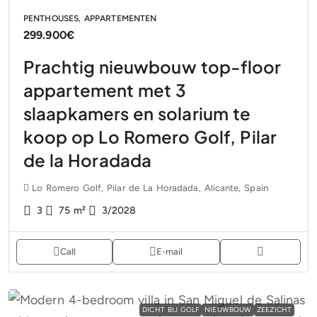
PENTHOUSES, APPARTEMENTEN
299.900€
Prachtig nieuwbouw top-floor
appartement met 3
slaapkamers en solarium te
koop op Lo Romero Golf, Pilar
de la Horadada
Lo Romero Golf, Pilar de La Horadada, Alicante, Spain
3
75
m²
3/2028
Call
E-mail
DICHT BIJ GOLF
NIEUWBOUW
ZEEZICHT