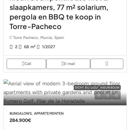
slaapkamers, 77 m² solarium,
pergola en BBQ te koop in
Torre-Pacheco
Torre Pacheco, Murcia, Spain
2
68
m²
1/2027
Call
E-mail
DICHT BIJ GOLF
NIEUWBOUW
BUNGALOWS, APPARTEMENTEN
284.900€