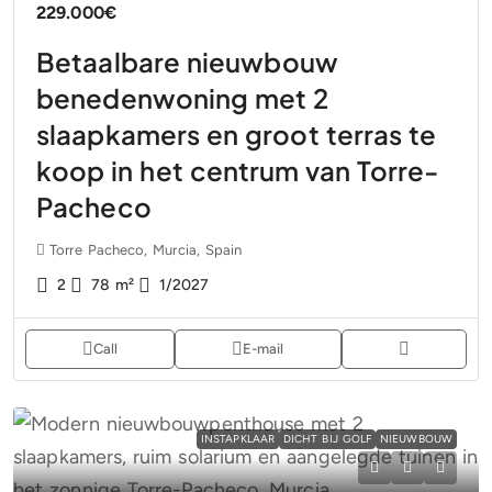
229.000€
Betaalbare nieuwbouw
benedenwoning met 2
slaapkamers en groot terras te
koop in het centrum van Torre-
Pacheco
Torre Pacheco, Murcia, Spain
2
78
m²
1/2027
Call
E-mail
INSTAPKLAAR
DICHT BIJ GOLF
NIEUWBOUW