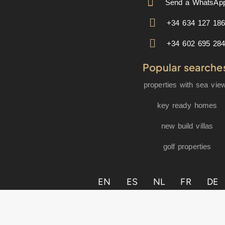
Send a WhatsAp
+34 634 127 18
+34 602 695 28
Popular searche
properties with sea vie
key ready homes
new build villas
golf properties
EN
ES
NL
FR
DE