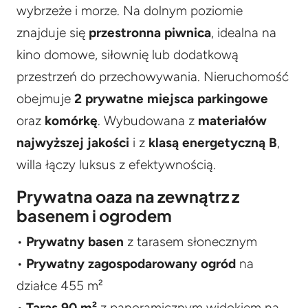
wybrzeże i morze. Na dolnym poziomie
znajduje się
przestronna piwnica
, idealna na
kino domowe, siłownię lub dodatkową
przestrzeń do przechowywania. Nieruchomość
obejmuje
2 prywatne miejsca parkingowe
oraz
komórkę
. Wybudowana z
materiałów
najwyższej jakości
i z
klasą energetyczną B
,
willa łączy luksus z efektywnością.
Prywatna oaza na zewnątrz z
basenem i ogrodem
•
Prywatny basen
z tarasem słonecznym
•
Prywatny zagospodarowany ogród
na
działce 455 m²
•
Taras 90 m²
z panoramicznym widokiem na