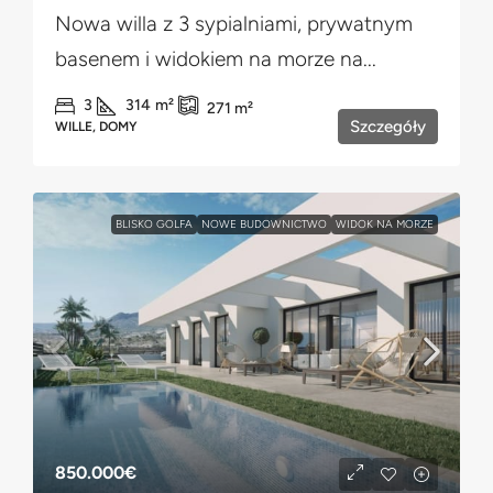
Nowa willa z 3 sypialniami, prywatnym
basenem i widokiem na morze na...
3
314
m²
271
m²
Szczegóły
WILLE, DOMY
BLISKO GOLFA
NOWE BUDOWNICTWO
WIDOK NA MORZE
850.000€