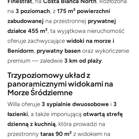
Finestrat
, na
Costa Blanca North
. Rozłożona
na
3 poziomach
, z
175 m² powierzchni
zabudowanej
na przestronnej
prywatnej
działce 455 m²
, ta wyjątkowa nieruchomość
oferuje zachwycające
widoki na morze i
Benidorm
,
prywatny basen
oraz wykończenie
premium — zaledwie
3 km od plaży
.
Trzypoziomowy układ z
panoramicznymi widokami na
Morze Śródziemne
Willa oferuje
3 sypialnie dwuosobowe
i
3
łazienki
, a także imponującą
otwartą strefę
dzienną z kuchnią
, która prowadzi na
przestronny
taras 90 m²
z widokiem na