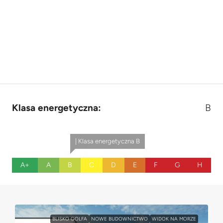
Klasa energetyczna:
B
| Klasa energetyczna B
A+
A
B
C
D
E
F
G
H
BLISKO GOLFA
NOWE BUDOWNICTWO
WIDOK NA MORZE