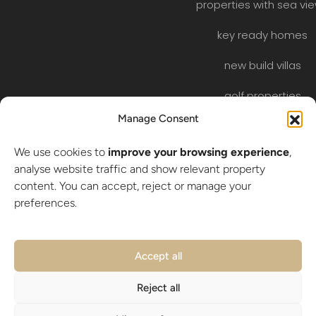
properties with sea vi
key ready homes
new build villas
golf properties
Manage Consent
EN
ES
NL
FR
DE
We use cookies to
improve your browsing experience
,
analyse website traffic and show relevant property
RU
SW
content. You can accept, reject or manage your
preferences.
© 2026 LA BELLA VITA Real Estate S.L. | CIF B-56318512 | All
Accept all
rights reserved |
Privacy Policy
|
Cookie Policy
|
Legal
Reject all
Notice
|
sitemap