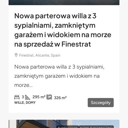
Nowa parterowa willa z 3
sypialniami, zamkniętym
garażem i widokiem na morze
na sprzedaż w Finestrat
Finestrat, Alicante, Spain
Nowa parterowa willa z 3 sypialniami,
zamkniętym garażem i widokiem na
morze...
3
295
m²
326
m²
Szczegóły
WILLE, DOMY
BLISKO GOLFA
NOWE BUDOWNICTWO