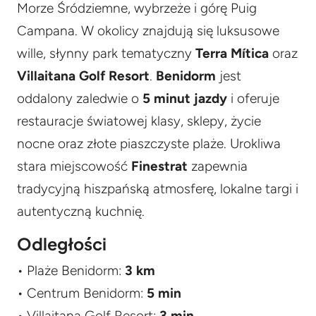
Morze Śródziemne, wybrzeże i górę Puig
Campana. W okolicy znajdują się luksusowe
wille, słynny park tematyczny
Terra Mítica
oraz
Villaitana Golf Resort
.
Benidorm
jest
oddalony zaledwie o
5 minut jazdy
i oferuje
restauracje światowej klasy, sklepy, życie
nocne oraz złote piaszczyste plaże. Urokliwa
stara miejscowość
Finestrat
zapewnia
tradycyjną hiszpańską atmosferę, lokalne targi i
autentyczną kuchnię.
Odległości
• Plaże Benidorm:
3 km
• Centrum Benidorm:
5 min
• Villaitana Golf Resort:
3 min