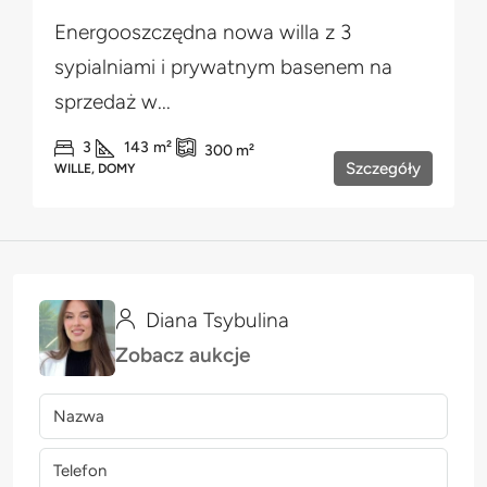
Energooszczędna nowa willa z 3
sypialniami i prywatnym basenem na
sprzedaż w...
3
143
m²
300
m²
Szczegóły
WILLE, DOMY
Diana Tsybulina
Zobacz aukcje