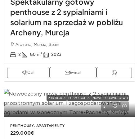
Spektakularny gotowy
penthouse z 2 sypialniami i
solarium na sprzedaż w pobliżu
Archeny, Murcja
Archena, Murcia, Spain
2
80
m²
2023
Call
E-mail
POD KLUCZ
BLISKO GOLFA
NOWE BUDOWNICTWO
PENTHOUSY, APARTAMENTY
229.000€