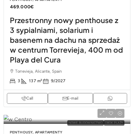
469.000€
Przestronny nowy penthouse z
3 sypialniami, solarium i
basenem na dachu na sprzedaż
w centrum Torrevieja, 400 m od
Playa del Cura
Torrevieja, Alicante, Spain
3
137
m²
9/2027
Call
E-mail
NOWE BUDOWNICTWO
OBOK PLAŻY
PENTHOUSY, APARTAMENTY