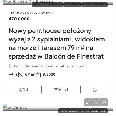
NOWE BUDOWNICTWO
OBOK PLAŻY
WIDOK NA MORZE
PENTHOUSY, APARTAMENTY
470.000€
Nowy penthouse położony
wyżej z 2 sypialniami, widokiem
na morze i tarasem 79 m² na
sprzedaż w Balcón de Finestrat
Balcón De Finestrat, Finestrat, Alicante, Spain
2
67
m²
9/2028
Call
E-mail
NOWE BUDOWNICTWO
OBOK PLAŻY