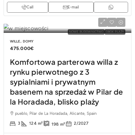
Call
E-mail
NOWE BUDOWNICTWO
OBOK PLAŻY
WILLE, DOMY
475.000€
Komfortowa parterowa willa z
rynku pierwotnego z 3
sypialniami i prywatnym
basenem na sprzedaż w Pilar de
la Horadada, blisko plaży
pueblo, Pilar de La Horadada, Alicante, Spain
3
124
m²
2/2027
198
m²