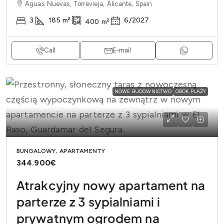
Aguas Nuevas, Torrevieja, Alicante, Spain
3
185
m²
6/2027
400
m²
Call
E-mail
NOWE BUDOWNICTWO
OBOK PLAŻY
BUNGALOWY, APARTAMENTY
344.900€
Atrakcyjny nowy apartament na
parterze z 3 sypialniami i
prywatnym ogrodem na