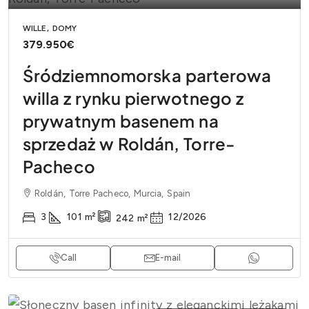
WILLE, DOMY
379.950€
Śródziemnomorska parterowa
willa z rynku pierwotnego z
prywatnym basenem na
sprzedaż w Roldán, Torre-
Pacheco
Roldán, Torre Pacheco, Murcia, Spain
3
101
m²
12/2026
242
m²
Call
E-mail