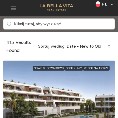
PL
415
Results
Sortuj według:
Date - New to Old
Found
NOWE BUDOWNICTWO
OBOK PLAŻY
WIDOK NA MORZE