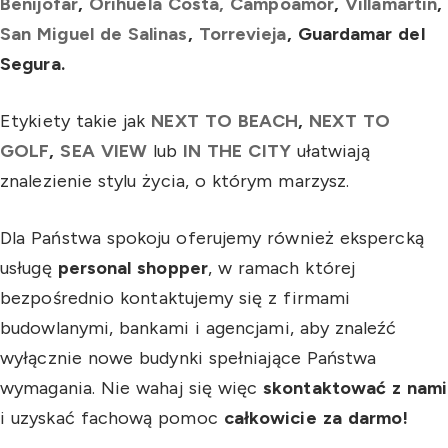
Benijofar
,
Orihuela Costa, Campoamor
,
Villamartin
,
San Miguel de Salinas
,
Torrevieja
,
Guardamar del
Segura.
Etykiety takie jak
NEXT TO BEACH
,
NEXT TO
GOLF
,
SEA VIEW
lub
IN THE CITY
ułatwiają
znalezienie stylu życia, o którym marzysz.
Dla Państwa spokoju oferujemy również ekspercką
usługę
personal shopper
, w ramach której
bezpośrednio kontaktujemy się z firmami
budowlanymi, bankami i agencjami, aby znaleźć
wyłącznie nowe budynki spełniające Państwa
wymagania. Nie wahaj się więc
skontaktować z nami
i uzyskać fachową pomoc
całkowicie za darmo!