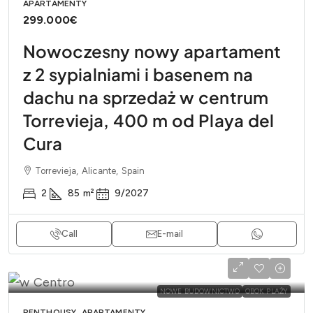
APARTAMENTY
299.000€
Nowoczesny nowy apartament
z 2 sypialniami i basenem na
dachu na sprzedaż w centrum
Torrevieja, 400 m od Playa del
Cura
Torrevieja, Alicante, Spain
2
85
m²
9/2027
Call
E-mail
NOWE BUDOWNICTWO
OBOK PLAŻY
PENTHOUSY, APARTAMENTY