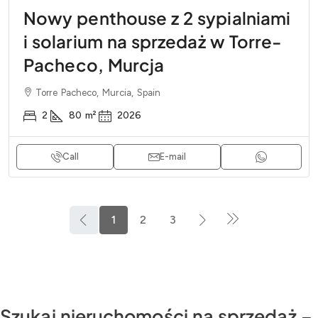
Nowy penthouse z 2 sypialniami
i solarium na sprzedaż w Torre-
Pacheco, Murcja
Torre Pacheco, Murcia, Spain
2
80
m²
2026
Call
E-mail
1
2
3
Szukaj nieruchomości na sprzedaż –