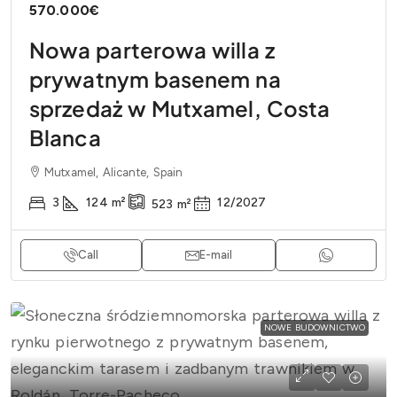
570.000€
Nowa parterowa willa z
prywatnym basenem na
sprzedaż w Mutxamel, Costa
Blanca
Mutxamel, Alicante, Spain
3
124
m²
12/2027
523
m²
Call
E-mail
NOWE BUDOWNICTWO