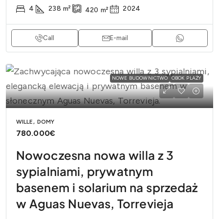
4
238
m²
2024
420
m²
Call
E-mail
NOWE BUDOWNICTWO
OBOK PLAŻY
WILLE, DOMY
780.000€
Nowoczesna nowa willa z 3
sypialniami, prywatnym
basenem i solarium na sprzedaż
w Aguas Nuevas, Torrevieja