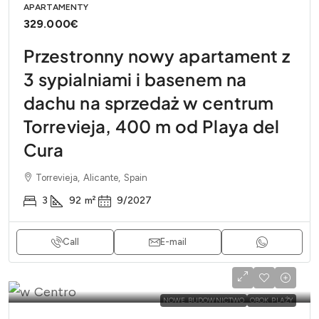
APARTAMENTY
329.000€
Przestronny nowy apartament z
3 sypialniami i basenem na
dachu na sprzedaż w centrum
Torrevieja, 400 m od Playa del
Cura
Torrevieja, Alicante, Spain
3
92
m²
9/2027
Call
E-mail
NOWE BUDOWNICTWO
OBOK PLAŻY