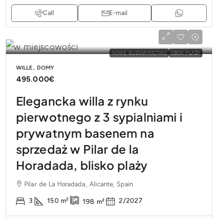
Call
E-mail
NOWE BUDOWNICTWO
OBOK PLAŻY
WILLE, DOMY
495.000€
Elegancka willa z rynku
pierwotnego z 3 sypialniami i
prywatnym basenem na
sprzedaż w Pilar de la
Horadada, blisko plaży
Pilar de La Horadada, Alicante, Spain
3
150
m²
2/2027
198
m²