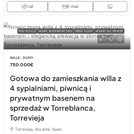
Call
E-mail
POD KLUCZ
NOWE BUDOWNICTWO
OBOK PLAŻY
WIDOK NA MORZE
WILLE, DOMY
750.000€
Gotowa do zamieszkania willa z
4 sypialniami, piwnicą i
prywatnym basenem na
sprzedaż w Torreblanca,
Torrevieja
Torrevieja, Alicante, Spain