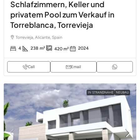
Schlafzimmern, Keller und
privatem Pool zum Verkauf in
Torreblanca, Torrevieja
Torrevieja, Alicante, Spain
4
238
m²
2024
420
m²
Call
Email
IN STRANDNÄHE
NEUBAU