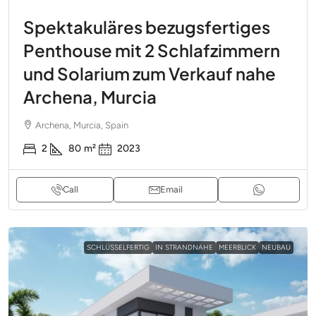
Spektakuläres bezugsfertiges
Penthouse mit 2 Schlafzimmern
und Solarium zum Verkauf nahe
Archena, Murcia
Archena, Murcia, Spain
2
80
m²
2023
Call
Email
SCHLÜSSELFERTIG
IN STRANDNÄHE
MEERBLICK
NEUBAU