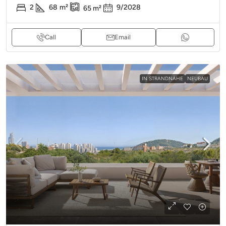
2
68
m²
9/2028
65
m²
Call
Email
IN STRANDNÄHE
NEUBAU