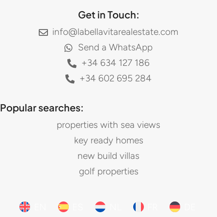
Get in Touch:
info@labellavitarealestate.com
Send a WhatsApp
+34 634 127 186
+34 602 695 284
Popular searches:
properties with sea views
key ready homes
new build villas
golf properties
EN
ES
NL
FR
DE