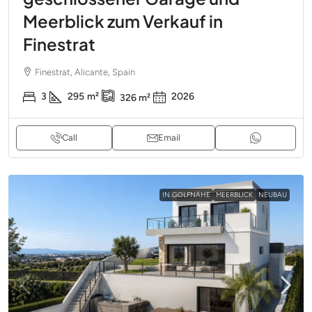
Meerblick zum Verkauf in
Finestrat
Finestrat, Alicante, Spain
3
295
m²
2026
326
m²
Call
Email
IN GOLFNÄHE
MEERBLICK
NEUBAU