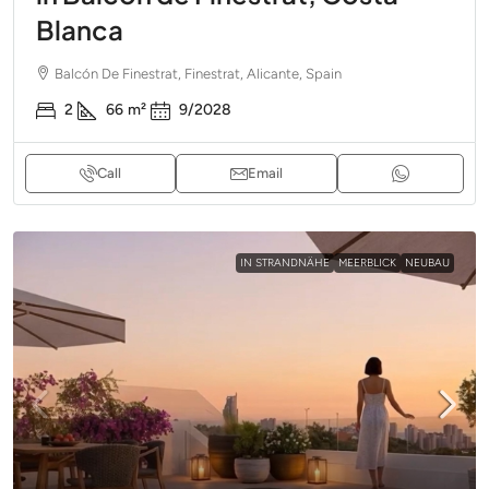
Blanca
Balcón De Finestrat, Finestrat, Alicante, Spain
2
66
m²
9/2028
Call
Email
IN STRANDNÄHE
MEERBLICK
NEUBAU