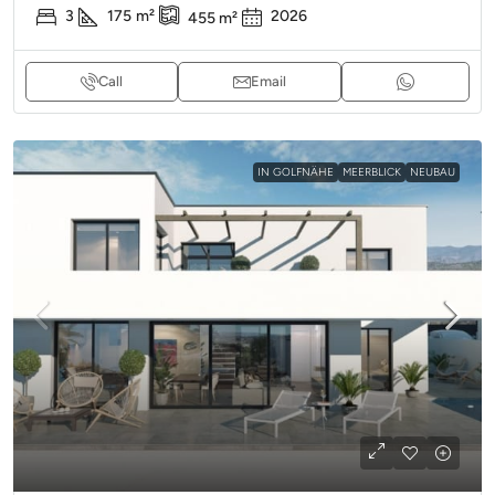
3
175
m²
2026
455
m²
Call
Email
IN GOLFNÄHE
MEERBLICK
NEUBAU