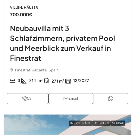
VILLEN, HÄUSER
700.000€
Neubauvilla mit 3
Schlafzimmern, privatem Pool
und Meerblick zum Verkauf in
Finestrat
Finestrat, Alicante, Spain
3
314
m²
12/2027
271
m²
Call
Email
IN GOLFNÄHE
MEERBLICK
NEUBAU