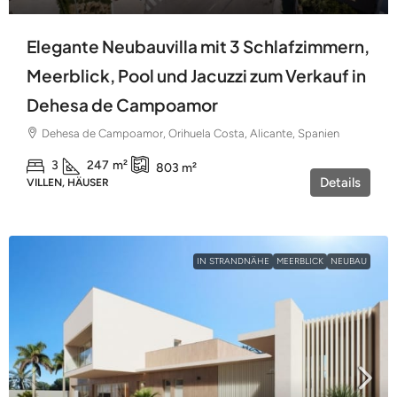
Elegante Neubauvilla mit 3 Schlafzimmern,
Meerblick, Pool und Jacuzzi zum Verkauf in
Dehesa de Campoamor
Dehesa de Campoamor, Orihuela Costa, Alicante, Spanien
3
247
m²
803
m²
Details
VILLEN, HÄUSER
IN STRANDNÄHE
MEERBLICK
NEUBAU