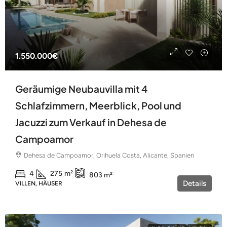
1.550.000€
Geräumige Neubauvilla mit 4
Schlafzimmern, Meerblick, Pool und
Jacuzzi zum Verkauf in Dehesa de
Campoamor
Dehesa de Campoamor, Orihuela Costa, Alicante, Spanien
4
275
m²
803
m²
Details
VILLEN, HÄUSER