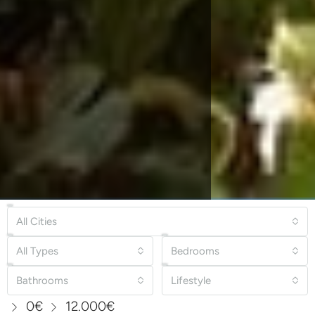
All Cities
All Types
Bedrooms
Bathrooms
Lifestyle
0€
12.000€