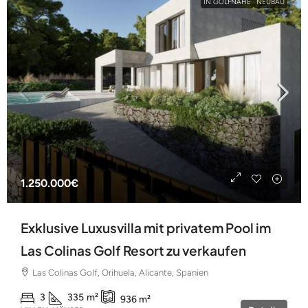
IN GOLFNÄHE
NEUBAU
1.250.000€
Exklusive Luxusvilla mit privatem Pool im
Las Colinas Golf Resort zu verkaufen
Las Colinas Golf, Orihuela, Alicante, Spanien
3
335
m²
936
m²