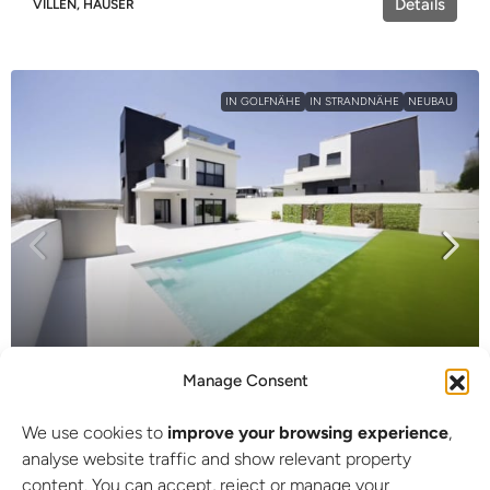
Details
VILLEN, HÄUSER
IN GOLFNÄHE
IN STRANDNÄHE
NEUBAU
Manage Consent
995.000€
We use cookies to
improve your browsing experience
,
Beeindruckende Neubauvilla mit 4
analyse website traffic and show relevant property
content. You can accept, reject or manage your