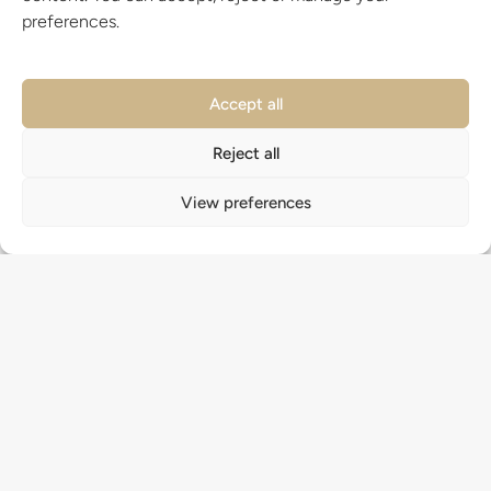
Schlafzimmern und privatem Pool zum
preferences.
Verkauf, 250 m vom Strand in Campoamor
Campoamor, Orihuela Costa, Alicante, Spain
Accept all
4
157
m²
500
m²
Details
VILLEN, HÄUSER
Reject all
View preferences
IN GOLFNÄHE
IN STRANDNÄHE
MEERBLICK
NEUBAU