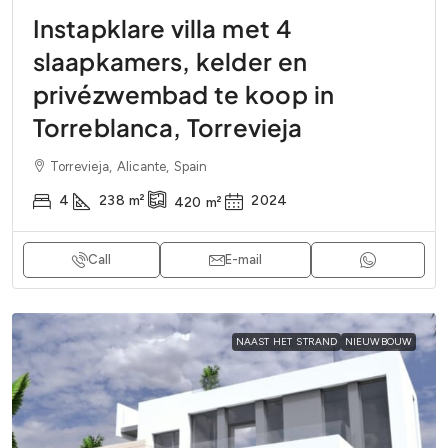
Instapklare villa met 4
slaapkamers, kelder en
privézwembad te koop in
Torreblanca, Torrevieja
Torrevieja, Alicante, Spain
4
238
m²
2024
420
m²
Call
E-mail
NAAST HET STRAND
NIEUWBOUW