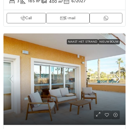
3
185
m²
6/2027
400
m²
Call
E-mail
NAAST HET STRAND
NIEUWBOUW