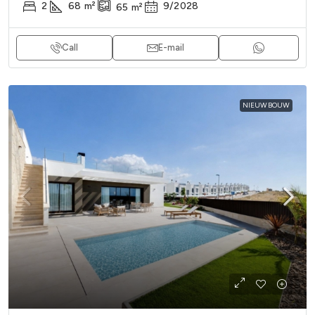
2
68
m²
9/2028
65
m²
Call
E-mail
NIEUWBOUW