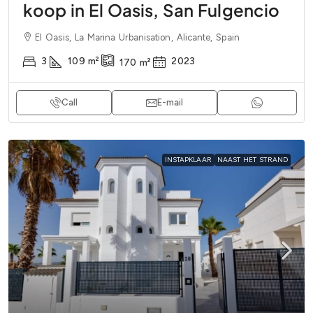
koop in El Oasis, San Fulgencio
El Oasis, La Marina Urbanisation, Alicante, Spain
3
109
m²
2023
170
m²
Call
E-mail
INSTAPKLAAR
NAAST HET STRAND