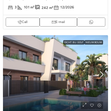
3
101
m²
12/2026
242
m²
Call
E-mail
DICHT BIJ GOLF
NIEUWBOUW