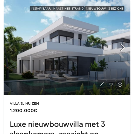
INSTAPKLAAR
NAAST HET STRAND
NIEUWBOUW
ZEEZICHT
VILLA'S, HUIZEN
1.200.000€
Luxe nieuwbouwvilla met 3
slaapkamers, zeezicht en