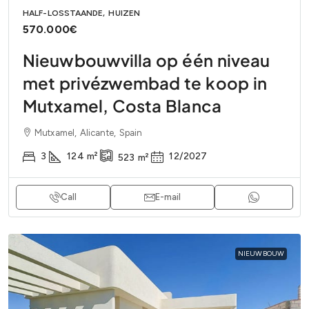
HALF-LOSSTAANDE, HUIZEN
570.000€
Nieuwbouwvilla op één niveau
met privézwembad te koop in
Mutxamel, Costa Blanca
Mutxamel, Alicante, Spain
3
124
m²
12/2027
523
m²
Call
E-mail
NIEUWBOUW