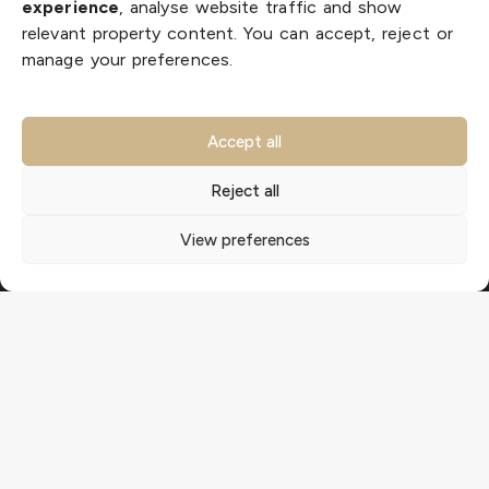
experience
, analyse website traffic and show
relevant property content. You can accept, reject or
key ready homes
manage your preferences.
new build villas
golf properties
Accept all
Reject all
EN
ES
NL
FR
DE
SW
View preferences
© 2026 LA BELLA VITA Real Estate S.L. | CIF B-56318512 |
All rights reserved |
Privacy Policy
|
Cookie Policy
|
Legal Notice
|
sitemap
Designed with ❤️ in Costa Blanca