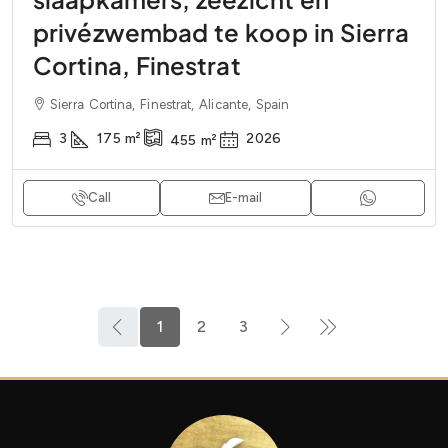
privézwembad te koop in Sierra
Cortina, Finestrat
Sierra Cortina, Finestrat, Alicante, Spain
3
175
m²
2026
455
m²
Call
E-mail
1
2
3