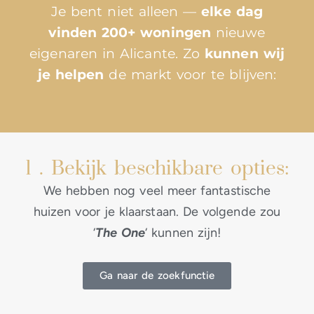
Je bent niet alleen —
elke dag
vinden 200+ woningen
nieuwe
eigenaren in Alicante. Zo
kunnen wij
je helpen
de markt voor te blijven:
1 . Bekijk beschikbare opties:
We hebben nog veel meer fantastische
huizen voor je klaarstaan. De volgende zou
‘
The One
‘ kunnen zijn!
Ga naar de zoekfunctie
Zeezicht