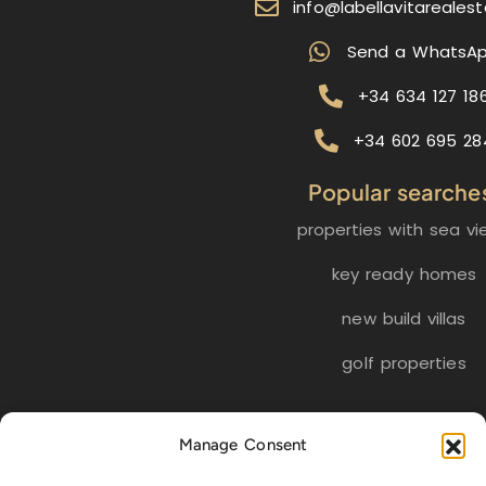
info@labellavitareales
Send a WhatsA
+34 634 127 18
+34 602 695 28
Popular searche
properties with sea vi
key ready homes
new build villas
golf properties
EN
ES
NL
FR
DE
Manage Consent
SW