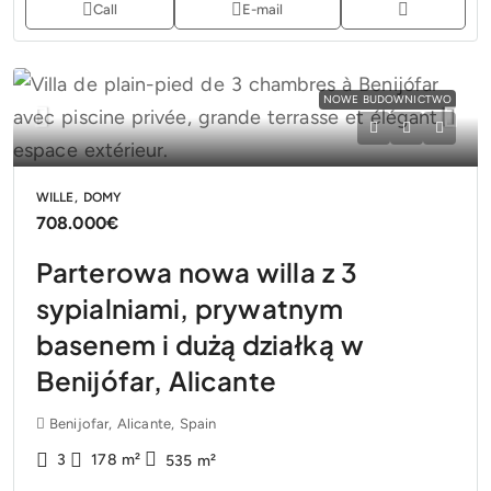
Call
E-mail
NOWE BUDOWNICTWO
WILLE, DOMY
708.000€
Parterowa nowa willa z 3
sypialniami, prywatnym
basenem i dużą działką w
Benijófar, Alicante
Benijofar, Alicante, Spain
3
178
m²
535
m²