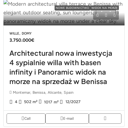
NOWE BUDOWNICTWO
WIDOK NA MORZE
WILLE, DOMY
3.750.000€
Architectural nowa inwestycja
4 sypialnie willa with basen
infinity i Panoramic widok na
morze na sprzedaż w Benissa
Montemar, Benissa, Alicante, Spain
4
502
m²
12/2027
1017
m²
Call
E-mail