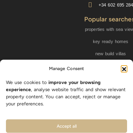
+34 602 695 28
Popular searche
properties with sea vie
key ready homes
new build villas
golf properties
Manage Consent
We use cookies to
improve your browsing
EN
ES
NL
FR
DE
experience
, analyse website traffic and show relevant
property content. You can accept, reject or manage
your preferences.
© 2026 LA BELLA VITA Real Estate S.L. | CIF B-56318512 |
All rights reserved |
Privacy Policy
|
Cookie Policy
|
Legal
Accept all