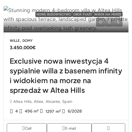
NOWE BUDOWNICTWO
OBOK PLAŻY
WIDOK NA MORZE
WILLE, DOMY
3.450.000€
Exclusive nowa inwestycja 4
sypialnie willa z basenem infinity
i widokiem na morze na
sprzedaż w Altea Hills
Altea Hills, Altea, Alicante, Spain
4
496
m²
6/2028
1297
m²
Call
E-mail