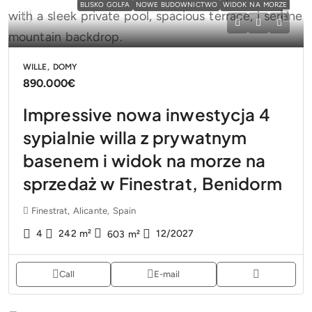
BLISKO GOLFA
NOWE BUDOWNICTWO
WIDOK NA MORZE
WILLE, DOMY
890.000€
Impressive nowa inwestycja 4
sypialnie willa z prywatnym
basenem i widok na morze na
sprzedaż w Finestrat, Benidorm
Finestrat, Alicante, Spain
4
242
m²
12/2027
603
m²
Call
E-mail