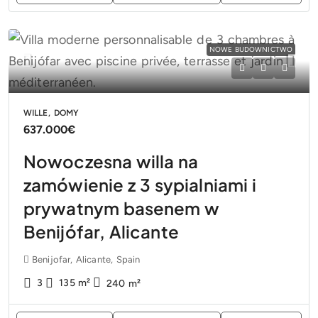
NOWE BUDOWNICTWO
WILLE, DOMY
637.000€
Nowoczesna willa na
zamówienie z 3 sypialniami i
prywatnym basenem w
Benijófar, Alicante
Benijofar, Alicante, Spain
3
135
m²
240
m²