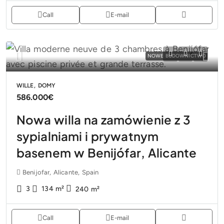
Call
E-mail
NOWE BUDOWNICTWO
WILLE, DOMY
586.000€
Nowa willa na zamówienie z 3
sypialniami i prywatnym
basenem w Benijófar, Alicante
Benijofar, Alicante, Spain
3
134
m²
240
m²
Call
E-mail