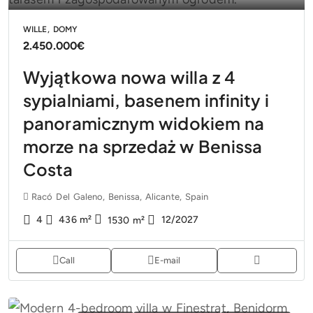
WILLE, DOMY
2.450.000€
Wyjątkowa nowa willa z 4
sypialniami, basenem infinity i
panoramicznym widokiem na
morze na sprzedaż w Benissa
Costa
Racó Del Galeno, Benissa, Alicante, Spain
4
436
m²
12/2027
1530
m²
Call
E-mail