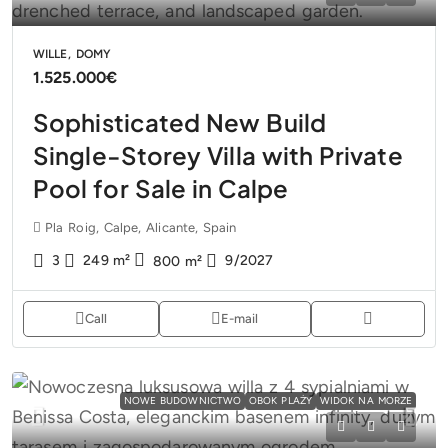
WILLE, DOMY
1.525.000€
Sophisticated New Build
Single-Storey Villa with Private
Pool for Sale in Calpe
Pla Roig, Calpe, Alicante, Spain
3
249
m²
9/2027
800
m²
Call
E-mail
NOWE BUDOWNICTWO
OBOK PLAŻY
WIDOK NA MORZE