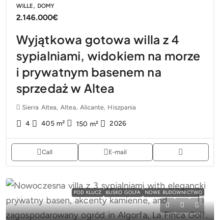
WILLE, DOMY
2.146.000€
Wyjątkowa gotowa willa z 4
sypialniami, widokiem na morze
i prywatnym basenem na
sprzedaż w Altea
Sierra Altea, Altea, Alicante, Hiszpania
4
405
m²
2026
150
m²
Call
E-mail
POD KLUCZ
BLISKO GOLFA
NOWE BUDOWNICTWO