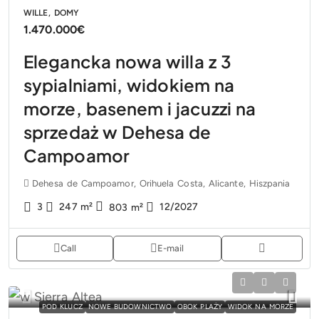
WILLE, DOMY
1.470.000€
Elegancka nowa willa z 3
sypialniami, widokiem na
morze, basenem i jacuzzi na
sprzedaż w Dehesa de
Campoamor
Dehesa de Campoamor, Orihuela Costa, Alicante, Hiszpania
3
247
m²
12/2027
803
m²
Call
E-mail
POD KLUCZ
NOWE BUDOWNICTWO
OBOK PLAŻY
WIDOK NA MORZE