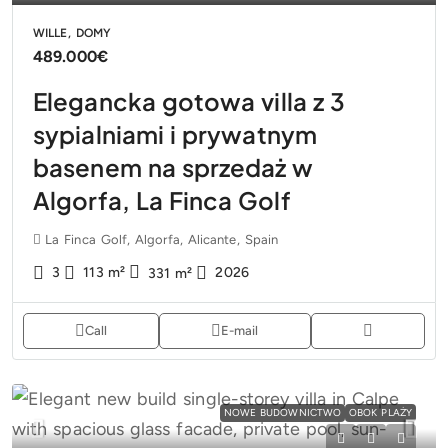
WILLE, DOMY
489.000€
Elegancka gotowa villa z 3
sypialniami i prywatnym
basenem na sprzedaż w
Algorfa, La Finca Golf
La Finca Golf, Algorfa, Alicante, Spain
3
113
m²
2026
331
m²
Call
E-mail
NOWE BUDOWNICTWO
OBOK PLAŻY