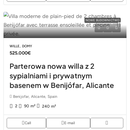
NOWE BUDOWNICTWO
WILLE, DOMY
525.000€
Parterowa nowa willa z 2
sypialniami i prywatnym
basenem w Benijófar, Alicante
Benijofar, Alicante, Spain
2
90
m²
240
m²
Call
E-mail