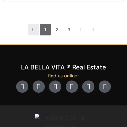
1
2
3
LA BELLA VITA ® Real Estate
find us online: