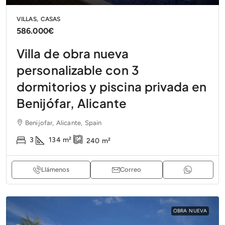
VILLAS, CASAS
586.000€
Villa de obra nueva
personalizable con 3
dormitorios y piscina privada en
Benijófar, Alicante
Benijofar, Alicante, Spain
3
134
m²
240
m²
Llámenos
Correo
OBRA NUEVA