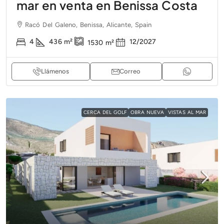
mar en venta en Benissa Costa
Racó Del Galeno, Benissa, Alicante, Spain
4
436
m²
12/2027
1530
m²
Llámenos
Correo
CERCA DEL GOLF
OBRA NUEVA
VISTAS AL MAR