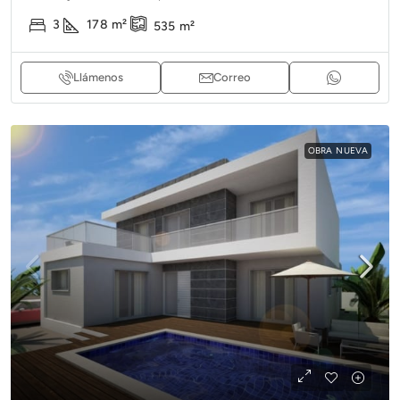
3
178
m²
535
m²
Llámenos
Correo
OBRA NUEVA