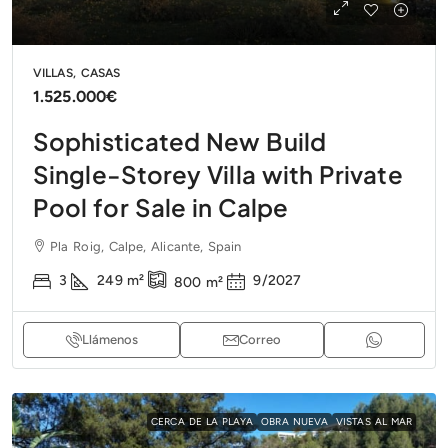
VILLAS, CASAS
1.525.000€
Sophisticated New Build
Single-Storey Villa with Private
Pool for Sale in Calpe
Pla Roig, Calpe, Alicante, Spain
3
249
m²
9/2027
800
m²
Llámenos
Correo
CERCA DE LA PLAYA
OBRA NUEVA
VISTAS AL MAR