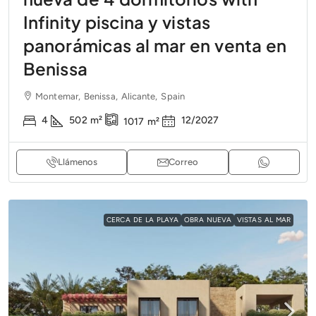
Infinity piscina y vistas
panorámicas al mar en venta en
Benissa
Montemar, Benissa, Alicante, Spain
4
502
m²
12/2027
1017
m²
Llámenos
Correo
CERCA DE LA PLAYA
OBRA NUEVA
VISTAS AL MAR