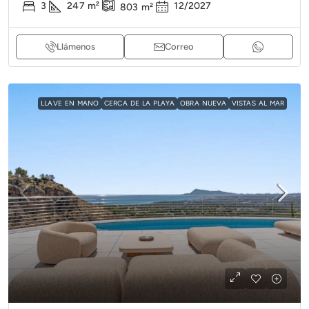
3
247
m²
12/2027
803
m²
Llámenos
Correo
LLAVE EN MANO
CERCA DE LA PLAYA
OBRA NUEVA
VISTAS AL MAR