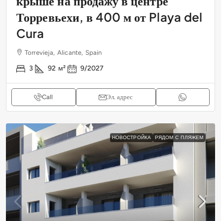
крыше на продажу в центре
Торревьехи, в 400 м от Playa del
Cura
Torrevieja, Alicante, Spain
3
92
м²
9/2027
Call
Эл. адрес
НОВОСТРОЙКА
РЯДОМ С ПЛЯЖЕМ