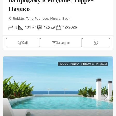
Пачеко
Roldán, Torre Pacheco, Murcia, Spain
3
101
м²
12/2026
242
м²
Call
Эл. адрес
НОВОСТРОЙКА
РЯДОМ С ПЛЯЖЕМ