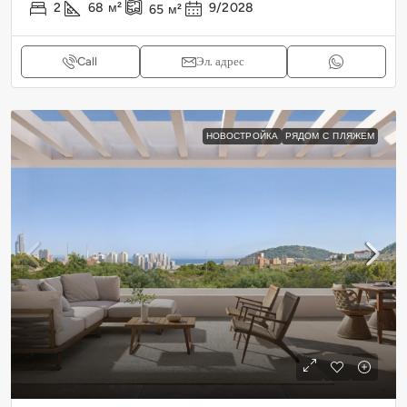
2
68
м²
9/2028
65
м²
Call
Эл. адрес
НОВОСТРОЙКА
РЯДОМ С ПЛЯЖЕМ