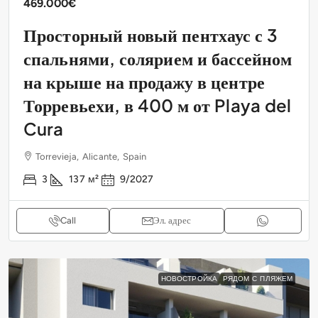
469.000€
Просторный новый пентхаус с 3
спальнями, солярием и бассейном
на крыше на продажу в центре
Торревьехи, в 400 м от Playa del
Cura
Torrevieja, Alicante, Spain
3
137
м²
9/2027
Call
Эл. адрес
НОВОСТРОЙКА
РЯДОМ С ПЛЯЖЕМ