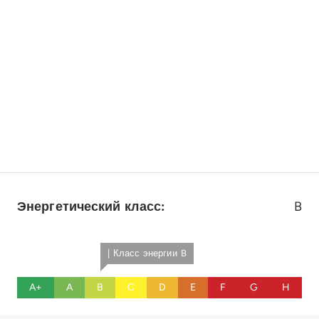
Энергетический класс:
B
| Класс энергии B
A+
A
B
C
D
E
F
G
H