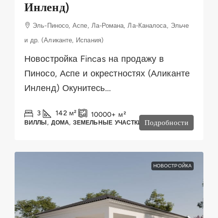
Инленд)
Эль-Пиносо, Аспе, Ла-Романа, Ла-Каналоса, Эльче
и др. (Аликанте, Испания)
Новостройка Fincas на продажу в
Пиносо, Аспе и окрестностях (Аликанте
Инленд) Окунитесь...
3
142
м²
10000+
м²
Подробности
ВИЛЛЫ, ДОМА, ЗЕМЕЛЬНЫЕ УЧАСТКИ
НОВОСТРОЙКА