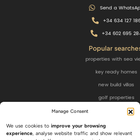
Send a WhatsA
+34 634 127 18
+34 602 695 28
Popular searche
properties with sea vi
key ready homes
new build villas
golf properties
Manage Consent
EN
ES
NL
FR
DE
We use cookies to
improve your browsing
SW
experience
, analyse website traffic and show relevant