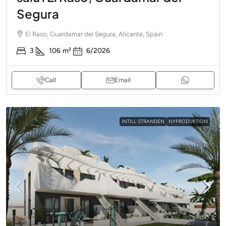
Segura
El Raso, Guardamar del Segura, Alicante, Spain
3
106
m²
6/2026
Call
Email
INTILL STRANDEN
NYPRODUKTION