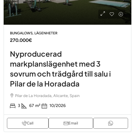
BUNGALOWS, LÄGENHETER
270.000€
Nyproducerad
markplanslägenhet med 3
sovrum och trädgård till salu i
Pilar de la Horadada
Pilar de La Horadada, Alicante, Spain
3
67
m²
10/2026
Call
Email