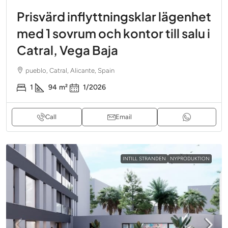
Prisvärd inflyttningsklar lägenhet
med 1 sovrum och kontor till salu i
Catral, Vega Baja
pueblo, Catral, Alicante, Spain
1
94
m²
1/2026
Call
Email
INTILL STRANDEN
NYPRODUKTION