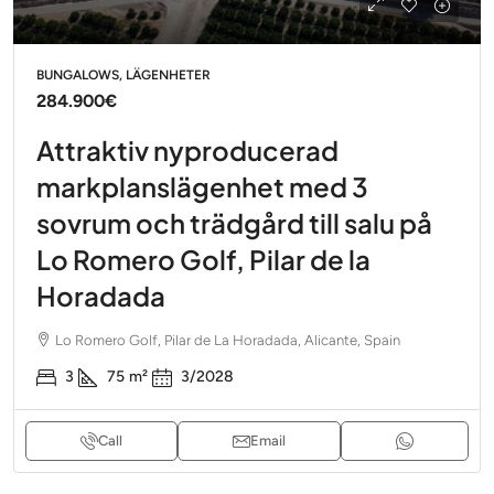
BUNGALOWS, LÄGENHETER
284.900€
Attraktiv nyproducerad
markplanslägenhet med 3
sovrum och trädgård till salu på
Lo Romero Golf, Pilar de la
Horadada
Lo Romero Golf, Pilar de La Horadada, Alicante, Spain
3
75
m²
3/2028
Call
Email