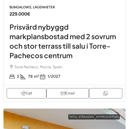
BUNGALOWS, LÄGENHETER
229.000€
Prisvärd nybyggd
markplansbostad med 2 sovrum
och stor terrass till salu i Torre-
Pachecos centrum
Torre Pacheco, Murcia, Spain
2
78
m²
1/2027
Call
Email
INTILL STRANDEN
NYPRODUKTION