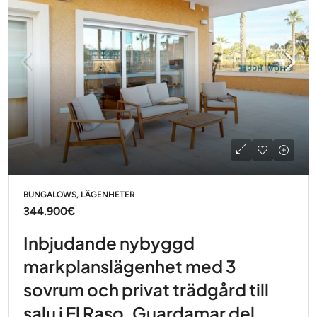
BUNGALOWS, LÄGENHETER
344.900€
Inbjudande nybyggd
markplanslägenhet med 3
sovrum och privat trädgård till
salu i El Raso, Guardamar del