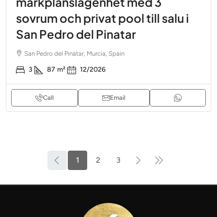
markplanslägenhet med 3
sovrum och privat pool till salu i
San Pedro del Pinatar
San Pedro del Pinatar, Murcia, Spain
3
87
m²
12/2026
Call
Email
1
2
3