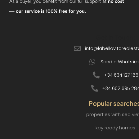
As a buyer, you benefit from our full support at
no cost
— our service is 100% free for you.
Get in Touch:
info@labellavitareales
Send a WhatsAp
+34 634 127 186
+34 602 695 28
Popular searche
properties with sea vi
key ready homes