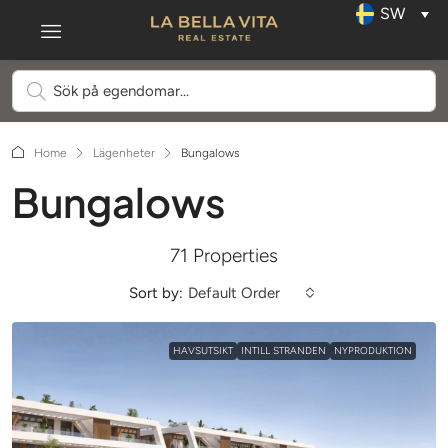
SW
Home
Lägenheter
Bungalows
Bungalows
71 Properties
Sort by:
Default Order
HAVSUTSIKT
INTILL STRANDEN
NYPRODUKTION