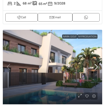
2
68
m²
9/2028
65
m²
Call
Email
NÄRA GOLF
NYPRODUKTION