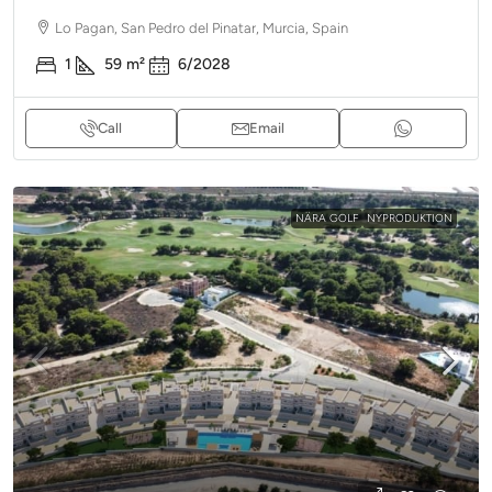
Lo Pagan, San Pedro del Pinatar, Murcia, Spain
1
59
m²
6/2028
Call
Email
NÄRA GOLF
NYPRODUKTION