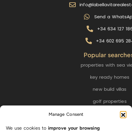
info@labellavitareales
Send a WhatsA
+34 634 127 18
+34 602 695 28
Popular searche
properties with sea vi
key ready homes
new build villas
golf properties
Manage Consent
EN
ES
NL
FR
DE
We use cookies to
improve your browsing
SW