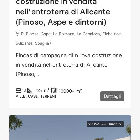
costruzione in vendita
nell’entroterra di Alicante
(Pinoso, Aspe e dintorni)
El Pinoso, Aspe, La Romana, La Canalosa, Elche ecc.
(Alicante, Spagna)
Fincas di campagna di nuova costruzione
in vendita nell’entroterra di Alicante
(Pinoso,...
2
127
m²
10000+
m²
Dettagli
VILLE, CASE, TERRENI
NUOVA COSTRUZIONE