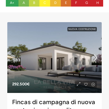
A+
A
B
C
D
E
F
G
H
NUOVA COSTRUZIONE
292.500€
Fincas di campagna di nuova