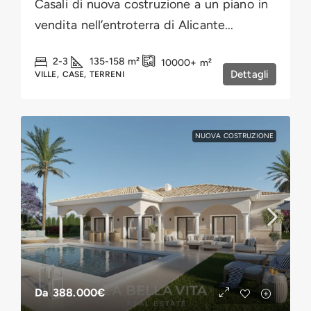
Casali di nuova costruzione a un piano in
vendita nell’entroterra di Alicante...
2-3
135-158
m²
10000+
m²
Dettagli
VILLE, CASE, TERRENI
NUOVA COSTRUZIONE
Da
388.000€