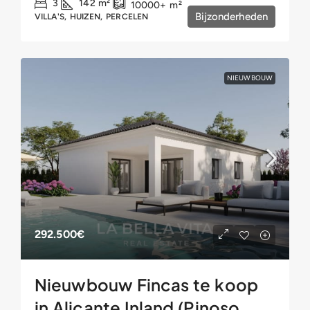
3
142
m²
10000+
m²
Bijzonderheden
VILLA'S, HUIZEN, PERCELEN
NIEUWBOUW
292.500€
Nieuwbouw Fincas te koop
in Alicante Inland (Pinoso,