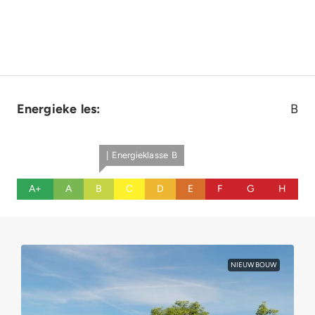
Energieke les:
B
| Energieklasse B
A+
A
B
C
D
E
F
G
H
NIEUWBOUW